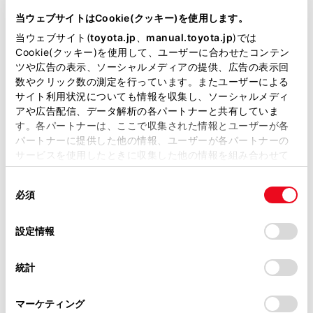
に
当ウェブサイトはCookie(クッキー)を使用します。
当ウェブサイト(
toyota.jp
、
manual.toyota.jp
)では
Cookie(クッキー)を使用して、ユーザーに合わせたコンテン
ツや広告の表示、ソーシャルメディアの提供、広告の表示回
数やクリック数の測定を行っています。またユーザーによる
サイト利用状況についても情報を収集し、ソーシャルメディ
アや広告配信、データ解析の各パートナーと共有していま
す。各パートナーは、ここで収集された情報とユーザーが各
パートナーに提供した他の情報、ユーザーが各パートナーの
サービスを使用したときに収集した他の情報を組み合わせて
実車の色に合うよう繰り返し
修理箇所以外を覆う（含む部
使用することがあります。当ウェブサイトの使用を続行する
微調整
品取外し）
同
とCookie(クッキー)に同意したこととなります。
必須
意
の
「すべてのCookieを許可」をクリックすることで、お客様の
選
デバイスにすべてのCookie(クッキー)が保存されることに同
設定情報
択
意したことになります。Cookie(クッキー)のオプトアウト、
設定の変更、同意を撤回したりするにあたっては、当社の
統計
「
Cookie（クッキー）情報の取り扱いについて
」をご覧くだ
さい。
マーケティング