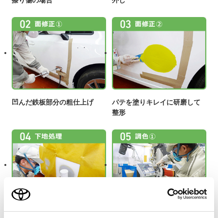
擦り傷の場合
外し
凹んだ鉄板部分の粗仕上げ
パテを塗りキレイに研磨して
整形
耐久性を確保し表面を滑らか
標準色で塗料を作成