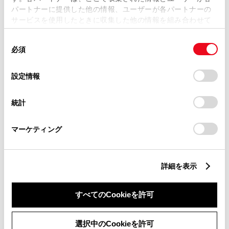
パートナーに提供した他の情報、ユーザーが各パートナーの
サービスを使用したときに収集した他の情報を組み合わせて
使用することがあります。当ウェブサイトの使用を続行する
同
とCookie(クッキー)に同意したこととなります。
必須
意
の
「すべてのCookieを許可」をクリックすることで、お客様の
選
デバイスにすべてのCookie(クッキー)が保存されることに同
設定情報
択
意したことになります。Cookie(クッキー)のオプトアウト、
設定の変更、同意を撤回したりするにあたっては、当社の
統計
「
Cookie（クッキー）情報の取り扱いについて
」をご覧くだ
さい。
マーケティング
詳細を表示
すべてのCookieを許可
選択中のCookieを許可