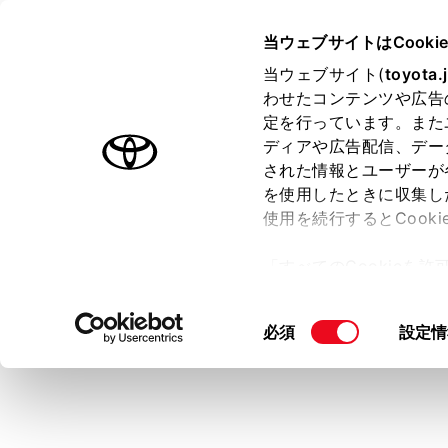
TOYOTA
当ウェブサイトはCooki
当ウェブサイト(
toyota.
わせたコンテンツや広告
ラインアップ
オーナーサポート
トピックス
定を行っています。また
ディアや広告配信、デー
された情報とユーザーが
を使用したときに収集し
アフターサービ
使用を続行するとCook
「すべてのCookieを
ー)が保存されることに同
更、同意を撤回したりす
同
必須
設定情
て
」をご覧ください。
TOP
トヨタサービスカード
意
の
選
択