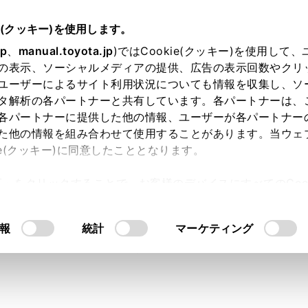
e(クッキー)を使用します。
jp
、
manual.toyota.jp
)ではCookie(クッキー)を使用して
の表示、ソーシャルメディアの提供、広告の表示回数やクリ
ユーザーによるサイト利用状況についても情報を収集し、ソ
タ解析の各パートナーと共有しています。各パートナーは、
各パートナーに提供した他の情報、ユーザーが各パートナー
た他の情報を組み合わせて使用することがあります。当ウェ
ス
ie(クッキー)に同意したこととなります。
許可」をクリックすることで、お客様のデバイスにすべてのCook
意したことになります。Cookie(クッキー)のオプトアウト
るにあたっては、当社の「
Cookie（クッキー）情報の取り
報
統計
マーケティング
点検
保証
車検
修理