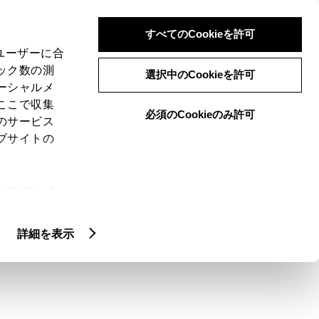
検索
メニュー
ログイン
すべてのCookieを許可
、ユーザーに合
ック数の測
選択中のCookieを許可
ーシャルメ
ここで収集
必須のCookieのみ許可
のサービス
ブサイトの
ie(クッキ
、設定の変
扱いについ
詳細を表示