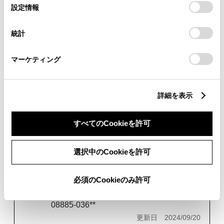
商品名
選
デバイスにすべてのCookie(クッキー)が保存されることに同
設定情報
択
ディファレンシャルギヤオイル LT(75W-
意したことになります。Cookie(クッキー)のオプトアウト、
85)
設定の変更、同意を撤回したりするにあたっては、当社の
統計
「
Cookie（クッキー）情報の取り扱いについて
」をご覧くだ
品番
さい。
08885-02906
マーケティング
更新日
2023/12/07
商品名
詳細を表示
ハイポイドギヤオイルLSD(85W-90)
品番
すべてのCookieを許可
08885-003**
更新日
2022/02/27
選択中のCookieを許可
商品名
必須のCookieのみ許可
ハイポイドギヤオイルLSD(85W-90)
品番
08885-036**
更新日
2024/09/20