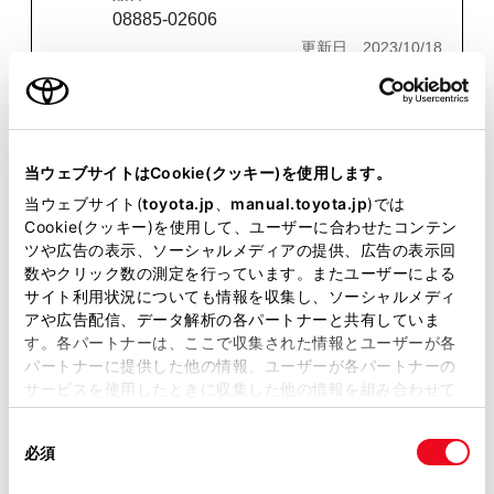
08885-02606
更新日
2023/10/18
商品名
ディファレンシャルギヤオイル LX(75W-
85)
当ウェブサイトはCookie(クッキー)を使用します。
品番
当ウェブサイト(
toyota.jp
、
manual.toyota.jp
)では
08885-03006
Cookie(クッキー)を使用して、ユーザーに合わせたコンテン
更新日
2023/10/18
ツや広告の表示、ソーシャルメディアの提供、広告の表示回
数やクリック数の測定を行っています。またユーザーによる
サイト利用状況についても情報を収集し、ソーシャルメディ
商品名
アや広告配信、データ解析の各パートナーと共有していま
ディファレンシャルギヤオイル LT(75W-
す。各パートナーは、ここで収集された情報とユーザーが各
85)
パートナーに提供した他の情報、ユーザーが各パートナーの
品番
サービスを使用したときに収集した他の情報を組み合わせて
08885-02506
使用することがあります。当ウェブサイトの使用を続行する
同
とCookie(クッキー)に同意したこととなります。
更新日
2022/02/27
必須
意
の
「すべてのCookieを許可」をクリックすることで、お客様の