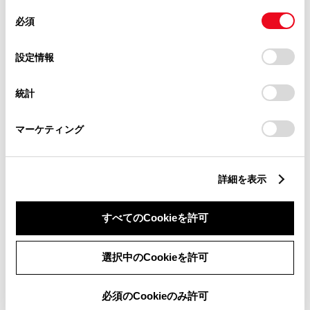
見積りシミュレーション
同
とCookie(クッキー)に同意したこととなります。
必須
意
お好みのボディカラー、オプショ
の
「すべてのCookieを許可」をクリックすることで、お客様の
選
デバイスにすべてのCookie(クッキー)が保存されることに同
設定情報
ンを組み合わせて、簡単ステップ
択
意したことになります。Cookie(クッキー)のオプトアウト、
でお見積りいただけます。
設定の変更、同意を撤回したりするにあたっては、当社の
統計
「
Cookie（クッキー）情報の取り扱いについて
」をご覧くだ
さい。
販売店検索
マーケティング
お近くの販売店を検索する場合は
こちら
詳細を表示
試乗予約
すべてのCookieを許可
試乗して購入検討する場合はこち
選択中のCookieを許可
ら
必須のCookieのみ許可
購入相談