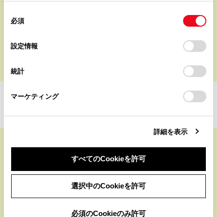
使用することがあります。当ウェブサイトの使用を続行する
同
とCookie(クッキー)に同意したこととなります。
必須
意
の
「すべてのCookieを許可」をクリックすることで、お客様の
もっと見る
選
デバイスにすべてのCookie(クッキー)が保存されることに同
設定情報
択
意したことになります。Cookie(クッキー)のオプトアウト、
設定の変更、同意を撤回したりするにあたっては、当社の
統計
「
Cookie（クッキー）情報の取り扱いについて
」をご覧くだ
さい。
マーケティング
詳細を表示
すべてのCookieを許可
被災地エリアの「通れた道情報」、「渋滞情報」、
選択中のCookieを許可
「交通規制情報」など
災害発生時の安全な走行に役立つ情報を公開中
必須のCookieのみ許可