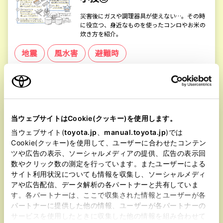
災害後にガスや調理器具が使えない…。その時
に役立つ、身近なものを使ったコンロやお米の
炊き方を紹介。
地震
風水害
避難時
記事を読む
→
段ボールを使った居住環境快適ワザ
当ウェブサイトはCookie(クッキー)を使用します。
身近なもので代用しよう－避
当ウェブサイト(
toyota.jp
、
manual.toyota.jp
)では
難生活－
Cookie(クッキー)を使用して、ユーザーに合わせたコンテン
避難所でのプライバシー確保や感染対策など、
ツや広告の表示、ソーシャルメディアの提供、広告の表示回
段ボールを使って居住環境を快適にする工夫に
数やクリック数の測定を行っています。またユーザーによる
ついて紹介。
サイト利用状況についても情報を収集し、ソーシャルメディ
アや広告配信、データ解析の各パートナーと共有していま
地震
風水害
避難時
す。各パートナーは、ここで収集された情報とユーザーが各
パートナーに提供した他の情報、ユーザーが各パートナーの
記事を読む
→
サービスを使用したときに収集した他の情報を組み合わせて