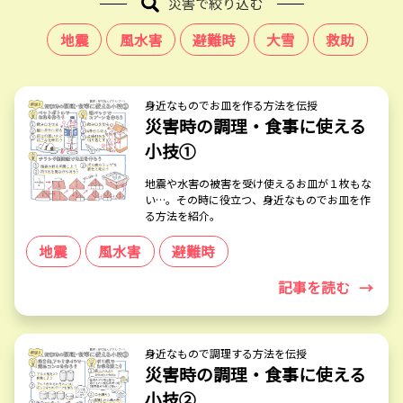
災害で絞り込む
地震
風水害
避難時
大雪
救助
身近なものでお皿を作る方法を伝授
災害時の調理・食事に使える
小技①
地震や水害の被害を受け使えるお皿が１枚もな
い…。その時に役立つ、身近なものでお皿を作
る方法を紹介。
地震
風水害
避難時
記事を読む
→
身近なもので調理する方法を伝授
災害時の調理・食事に使える
小技②