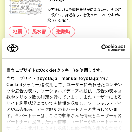
災害後にガスや調理器具が使えない…。その時
に役立つ、身近なものを使ったコンロやお米の
炊き方を紹介。
地震
風水害
避難時
記事を読む
→
段ボールを使った居住環境快適ワザ
当ウェブサイトはCookie(クッキー)を使用します。
身近なもので代用しよう－避
当ウェブサイト(
toyota.jp
、
manual.toyota.jp
)では
難生活－
Cookie(クッキー)を使用して、ユーザーに合わせたコンテン
避難所でのプライバシー確保や感染対策など、
ツや広告の表示、ソーシャルメディアの提供、広告の表示回
段ボールを使って居住環境を快適にする工夫に
数やクリック数の測定を行っています。またユーザーによる
ついて紹介。
サイト利用状況についても情報を収集し、ソーシャルメディ
アや広告配信、データ解析の各パートナーと共有していま
地震
風水害
避難時
す。各パートナーは、ここで収集された情報とユーザーが各
パートナーに提供した他の情報、ユーザーが各パートナーの
記事を読む
→
サービスを使用したときに収集した他の情報を組み合わせて