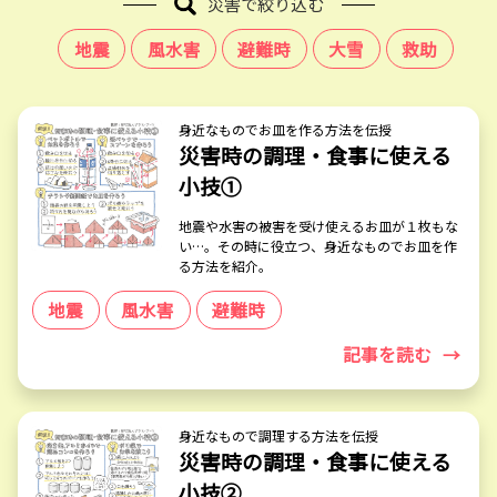
災害で絞り込む
地震
風水害
避難時
大雪
救助
身近なものでお皿を作る方法を伝授
災害時の調理・食事に使える
小技①
地震や水害の被害を受け使えるお皿が１枚もな
い…。その時に役立つ、身近なものでお皿を作
る方法を紹介。
地震
風水害
避難時
記事を読む
→
身近なもので調理する方法を伝授
災害時の調理・食事に使える
小技②