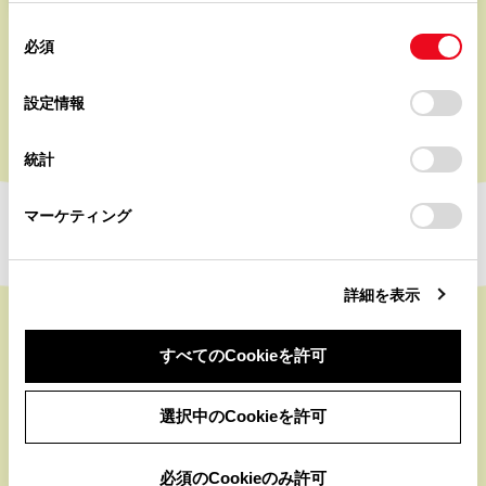
使用することがあります。当ウェブサイトの使用を続行する
同
とCookie(クッキー)に同意したこととなります。
必須
意
の
「すべてのCookieを許可」をクリックすることで、お客様の
もっと見る
選
デバイスにすべてのCookie(クッキー)が保存されることに同
設定情報
択
意したことになります。Cookie(クッキー)のオプトアウト、
設定の変更、同意を撤回したりするにあたっては、当社の
統計
「
Cookie（クッキー）情報の取り扱いについて
」をご覧くだ
さい。
マーケティング
詳細を表示
すべてのCookieを許可
被災地エリアの「通れた道情報」、「渋滞情報」、
選択中のCookieを許可
「交通規制情報」など
災害発生時の安全な走行に役立つ情報を公開中
必須のCookieのみ許可