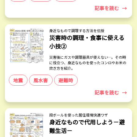
記事を読む
→
身近なもので調理する方法を伝授
災害時の調理・食事に使える
小技②
災害後にガスや調理器具が使えない…。その時
に役立つ、身近なものを使ったコンロやお米の
炊き方を紹介。
地震
風水害
避難時
記事を読む
→
段ボールを使った居住環境快適ワザ
身近なもので代用しよう－避
難生活－