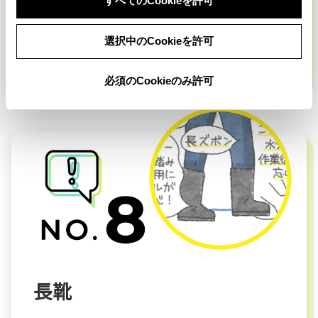
すべてのCookieを許可
中に軍手をつけておくと手の汗を吸いムレ
選択中のCookieを許可
の防止に。
必須のCookieのみ許可
長靴