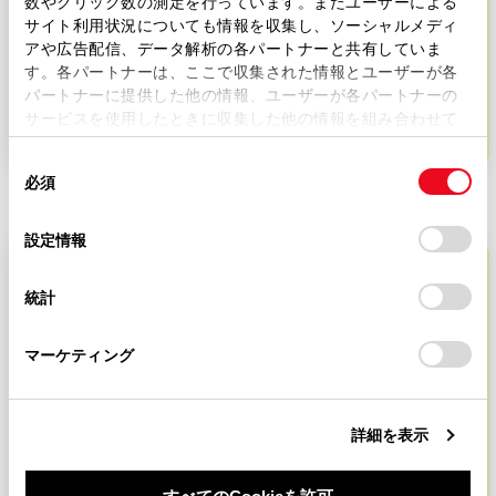
タオル
数やクリック数の測定を行っています。またユーザーによる
サイト利用状況についても情報を収集し、ソーシャルメディ
アや広告配信、データ解析の各パートナーと共有していま
夏場は熱中症に注意。保冷剤を一緒に巻く
す。各パートナーは、ここで収集された情報とユーザーが各
パートナーに提供した他の情報、ユーザーが各パートナーの
と暑さ対策に。
サービスを使用したときに収集した他の情報を組み合わせて
使用することがあります。当ウェブサイトの使用を続行する
同
とCookie(クッキー)に同意したこととなります。
必須
意
の
「すべてのCookieを許可」をクリックすることで、お客様の
選
デバイスにすべてのCookie(クッキー)が保存されることに同
設定情報
択
意したことになります。Cookie(クッキー)のオプトアウト、
設定の変更、同意を撤回したりするにあたっては、当社の
統計
「
Cookie（クッキー）情報の取り扱いについて
」をご覧くだ
さい。
マーケティング
詳細を表示
厚手のゴム手袋