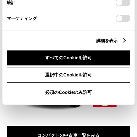
統計
「
Cookie（クッキー）情報の取り扱いについて
」をご覧くだ
さい。
コンパクトの中古車情報
マーケティング
トヨタならではの安心と選びやすさで
詳細を表示
きっとあなたにぴったりの中古車が見つかる。
すべてのCookieを許可
選択中のCookieを許可
必須のCookieのみ許可
コンパクトの中古車一覧をみる