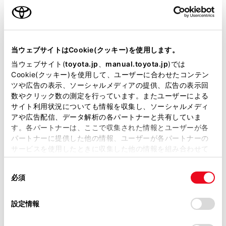
2015年4月
当ウェブサイトはCookie(クッキー)を使用します。
当ウェブサイト(
toyota.jp
、
manual.toyota.jp
)では
オーナーサポート情報
Cookie(クッキー)を使用して、ユーザーに合わせたコンテン
ツや広告の表示、ソーシャルメディアの提供、広告の表示回
数やクリック数の測定を行っています。またユーザーによる
サイト利用状況についても情報を収集し、ソーシャルメディ
アや広告配信、データ解析の各パートナーと共有していま
す。各パートナーは、ここで収集された情報とユーザーが各
パートナーに提供した他の情報、ユーザーが各パートナーの
サービスを使用したときに収集した他の情報を組み合わせて
使用することがあります。当ウェブサイトの使用を続行する
同
とCookie(クッキー)に同意したこととなります。
必須
意
取扱説明書
アフターサー
の
「すべてのCookieを許可」をクリックすることで、お客様の
選
デバイスにすべてのCookie(クッキー)が保存されることに同
設定情報
択
意したことになります。Cookie(クッキー)のオプトアウト、
設定の変更、同意を撤回したりするにあたっては、当社の