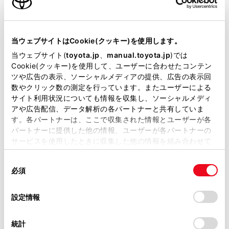
当ウェブサイトはCookie(クッキー)を使用します。
オーナーサポート情報
当ウェブサイト(
toyota.jp
、
manual.toyota.jp
)では
Cookie(クッキー)を使用して、ユーザーに合わせたコンテン
ツや広告の表示、ソーシャルメディアの提供、広告の表示回
数やクリック数の測定を行っています。またユーザーによる
サイト利用状況についても情報を収集し、ソーシャルメディ
アや広告配信、データ解析の各パートナーと共有していま
す。各パートナーは、ここで収集された情報とユーザーが各
パートナーに提供した他の情報、ユーザーが各パートナーの
サービスを使用したときに収集した他の情報を組み合わせて
使用することがあります。当ウェブサイトの使用を続行する
同
とCookie(クッキー)に同意したこととなります。
取扱説明書
アフターサー
必須
意
の
「すべてのCookieを許可」をクリックすることで、お客様の
選
デバイスにすべてのCookie(クッキー)が保存されることに同
設定情報
択
意したことになります。Cookie(クッキー)のオプトアウト、
設定の変更、同意を撤回したりするにあたっては、当社の
統計
「
Cookie（クッキー）情報の取り扱いについて
」をご覧くだ