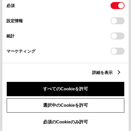
同
とCookie(クッキー)に同意したこととなります。
必須
意
の
「すべてのCookieを許可」をクリックすることで、お客様の
選
デバイスにすべてのCookie(クッキー)が保存されることに同
設定情報
択
意したことになります。Cookie(クッキー)のオプトアウト、
設定の変更、同意を撤回したりするにあたっては、当社の
統計
「
Cookie（クッキー）情報の取り扱いについて
」をご覧くだ
取扱説明書
アフターサー
さい。
マーケティング
詳細を表示
軽自動車の中古車情報
すべてのCookieを許可
トヨタならではの安心と選びやすさで
選択中のCookieを許可
きっとあなたにぴったりの中古車が見つかる。
必須のCookieのみ許可