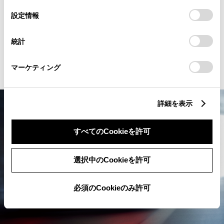
も、あらゆるシーンで胸高鳴るドラ
の
「すべてのCookieを許可」をクリックすることで、お客様の
選
デバイスにすべてのCookie(クッキー)が保存されることに同
設定情報
イビング体験へとあなたを誘う。
択
意したことになります。Cookie(クッキー)のオプトアウト、
設定の変更、同意を撤回したりするにあたっては、当社の
統計
「
Cookie（クッキー）情報の取り扱いについて
」をご覧くだ
詳細を見る
さい。
マーケティング
詳細を表示
すべてのCookieを許可
選択中のCookieを許可
必須のCookieのみ許可