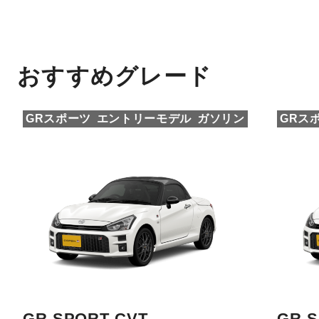
おすすめグレード
GRスポーツ
エントリーモデル
ガソリン
GRス
GR SPORT CVT
GR S