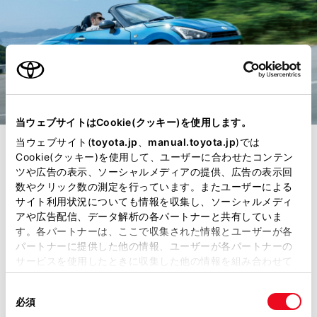
当ウェブサイトはCookie(クッキー)を使用します。
当ウェブサイト(
toyota.jp
、
manual.toyota.jp
)では
走行性能
Cookie(クッキー)を使用して、ユーザーに合わせたコンテン
ツや広告の表示、ソーシャルメディアの提供、広告の表示回
しなやかで、歓びに
数やクリック数の測定を行っています。またユーザーによる
サイト利用状況についても情報を収集し、ソーシャルメディ
アや広告配信、データ解析の各パートナーと共有していま
満ちた乗り味。
す。各パートナーは、ここで収集された情報とユーザーが各
パートナーに提供した他の情報、ユーザーが各パートナーの
サービスを使用したときに収集した他の情報を組み合わせて
しなやかに走るCOPENに乗れば、都
使用することがあります。当ウェブサイトの使用を続行する
同
とCookie(クッキー)に同意したこととなります。
市でも、郊外でも、ハイウェイで
必須
意