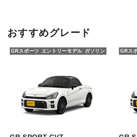
おすすめグレード
GRスポーツ
エントリーモデル
ガソリン
GRス
GR SPORT CVT
GR S