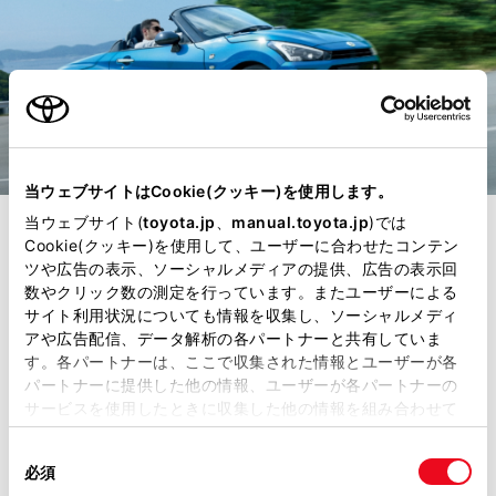
当ウェブサイトはCookie(クッキー)を使用します。
当ウェブサイト(
toyota.jp
、
manual.toyota.jp
)では
走行性能
Cookie(クッキー)を使用して、ユーザーに合わせたコンテン
ツや広告の表示、ソーシャルメディアの提供、広告の表示回
しなやかで、歓びに
数やクリック数の測定を行っています。またユーザーによる
サイト利用状況についても情報を収集し、ソーシャルメディ
アや広告配信、データ解析の各パートナーと共有していま
満ちた乗り味。
す。各パートナーは、ここで収集された情報とユーザーが各
パートナーに提供した他の情報、ユーザーが各パートナーの
サービスを使用したときに収集した他の情報を組み合わせて
しなやかに走るCOPENに乗れば、都
使用することがあります。当ウェブサイトの使用を続行する
同
とCookie(クッキー)に同意したこととなります。
市でも、郊外でも、ハイウェイで
必須
意