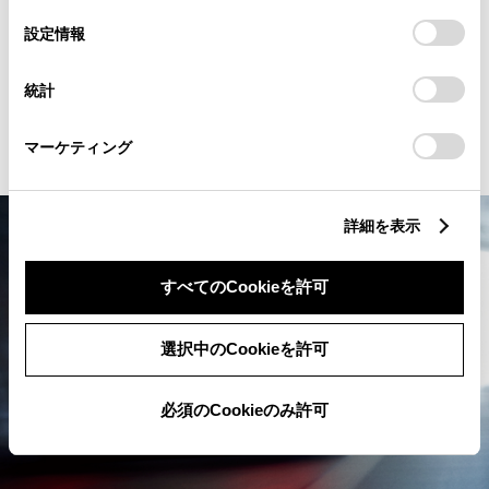
も、あらゆるシーンで胸高鳴るドラ
の
「すべてのCookieを許可」をクリックすることで、お客様の
選
デバイスにすべてのCookie(クッキー)が保存されることに同
設定情報
イビング体験へとあなたを誘う。
択
意したことになります。Cookie(クッキー)のオプトアウト、
設定の変更、同意を撤回したりするにあたっては、当社の
統計
「
Cookie（クッキー）情報の取り扱いについて
」をご覧くだ
詳細を見る
さい。
マーケティング
詳細を表示
すべてのCookieを許可
選択中のCookieを許可
必須のCookieのみ許可