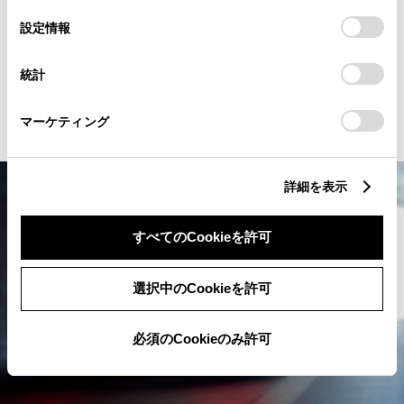
も、あらゆるシーンで胸高鳴るドラ
の
「すべてのCookieを許可」をクリックすることで、お客様の
選
デバイスにすべてのCookie(クッキー)が保存されることに同
設定情報
イビング体験へとあなたを誘う。
択
意したことになります。Cookie(クッキー)のオプトアウト、
設定の変更、同意を撤回したりするにあたっては、当社の
統計
「
Cookie（クッキー）情報の取り扱いについて
」をご覧くだ
詳細を見る
さい。
マーケティング
詳細を表示
すべてのCookieを許可
選択中のCookieを許可
必須のCookieのみ許可