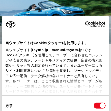
当ウェブサイトはCookie(クッキー)を使用します。
当ウェブサイト(
toyota.jp
、
manual.toyota.jp
)では
走行性能
Cookie(クッキー)を使用して、ユーザーに合わせたコンテン
ツや広告の表示、ソーシャルメディアの提供、広告の表示回
しなやかで、歓びに
数やクリック数の測定を行っています。またユーザーによる
サイト利用状況についても情報を収集し、ソーシャルメディ
アや広告配信、データ解析の各パートナーと共有していま
満ちた乗り味。
す。各パートナーは、ここで収集された情報とユーザーが各
パートナーに提供した他の情報、ユーザーが各パートナーの
サービスを使用したときに収集した他の情報を組み合わせて
しなやかに走るCOPENに乗れば、都
使用することがあります。当ウェブサイトの使用を続行する
同
とCookie(クッキー)に同意したこととなります。
市でも、郊外でも、ハイウェイで
必須
意