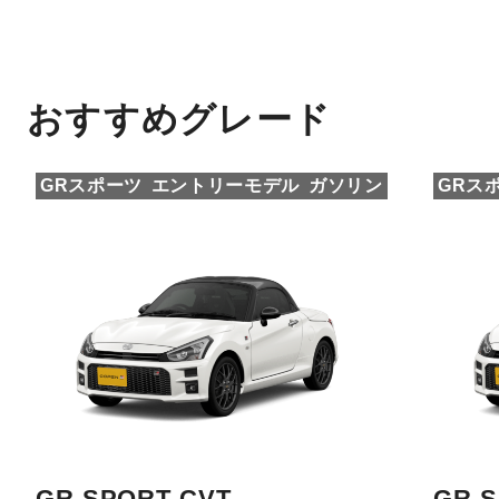
おすすめグレード
GRスポーツ
エントリーモデル
ガソリン
GRス
GR SPORT CVT
GR S