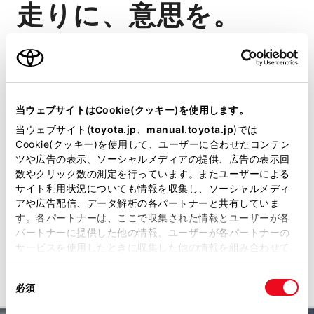
走りに、意思を。
GR SPORTという選
択。
当ウェブサイトはCookie(クッキー)を使用します。
当ウェブサイト(
toyota.jp
、
manual.toyota.jp
)では
アーバンなフォルムにGR SPORTな
Cookie(クッキー)を使用して、ユーザーに合わせたコンテン
らではの機能美をプラス。
ツや広告の表示、ソーシャルメディアの提供、広告の表示回
数やクリック数の測定を行っています。またユーザーによる
専用チューニングで、意のままに操
サイト利用状況についても情報を収集し、ソーシャルメディ
アや広告配信、データ解析の各パートナーと共有していま
れるスポーティな走りを。
す。各パートナーは、ここで収集された情報とユーザーが各
パートナーに提供した他の情報、ユーザーが各パートナーの
詳細を見る
サービスを使用したときに収集した他の情報を組み合わせて
使用することがあります。当ウェブサイトの使用を続行する
同
とCookie(クッキー)に同意したこととなります。
必須
意
の
「すべてのCookieを許可」をクリックすることで、お客様の