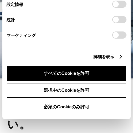
選
デバイスにすべてのCookie(クッキー)が保存されることに同
設定情報
択
意したことになります。Cookie(クッキー)のオプトアウト、
設定の変更、同意を撤回したりするにあたっては、当社の
統計
「
Cookie（クッキー）情報の取り扱いについて
」をご覧くだ
さい。
マーケティング
詳細を表示
すべてのCookieを許可
選択中のCookieを許可
カスタマイズカー
普通じゃ物足りな
必須のCookieのみ許可
い。