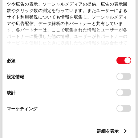
ツや広告の表示、ソーシャルメディアの提供、広告の表示回
数やクリック数の測定を行っています。またユーザーによる
サイト利用状況についても情報を収集し、ソーシャルメディ
アや広告配信、データ解析の各パートナーと共有していま
す。各パートナーは、ここで収集された情報とユーザーが各
パートナーに提供した他の情報、ユーザーが各パートナーの
サービスを使用したときに収集した他の情報を組み合わせて
使用することがあります。当ウェブサイトの使用を続行する
同
とCookie(クッキー)に同意したこととなります。
必須
意
の
「すべてのCookieを許可」をクリックすることで、お客様の
選
デバイスにすべてのCookie(クッキー)が保存されることに同
設定情報
択
意したことになります。Cookie(クッキー)のオプトアウト、
設定の変更、同意を撤回したりするにあたっては、当社の
統計
「
Cookie（クッキー）情報の取り扱いについて
」をご覧くだ
さい。
マーケティング
詳細を表示