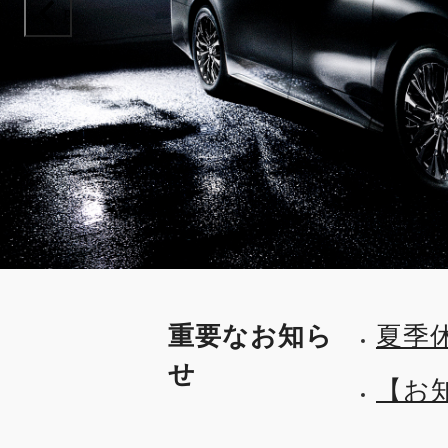
prev
重要なお知ら
夏季
せ
【お
プを