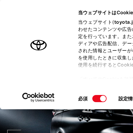
TOYOTA
当ウェブサイトはCooki
当ウェブサイト(
toyota.
わせたコンテンツや広告
ラインアップ
オーナーサポート
トピックス
定を行っています。また
ディアや広告配信、デー
された情報とユーザーが
ロ
を使用したときに収集し
使用を続行するとCook
「すべてのCookieを
ー)が保存されることに同
更、同意を撤回したりす
同
必須
設定情
て
」をご覧ください。
意
の
選
択