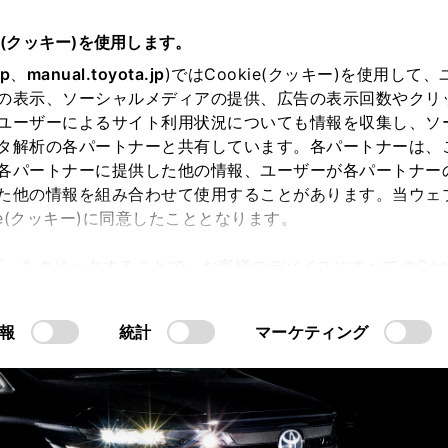
e(クッキー)を使用します。
jp
、
manual.toyota.jp
)ではCookie(クッキー)を使用して
の表示、ソーシャルメディアの提供、広告の表示回数やクリ
ユーザーによるサイト利用状況についても情報を収集し、ソ
タ解析の各パートナーと共有しています。各パートナーは、
各パートナーに提供した他の情報、ユーザーが各パートナー
グインすると購入検討・オーナーライフが快
た他の情報を組み合わせて使用することがあります。当ウェ
ie(クッキー)に同意したこととなります。
許可」をクリックすることで、お客様のデバイスにすべてのCook
意したことになります。Cookie(クッキー)のオプトアウト
るにあたっては、当社の「
Cookie（クッキー）情報の取り
報
統計
マーケティング