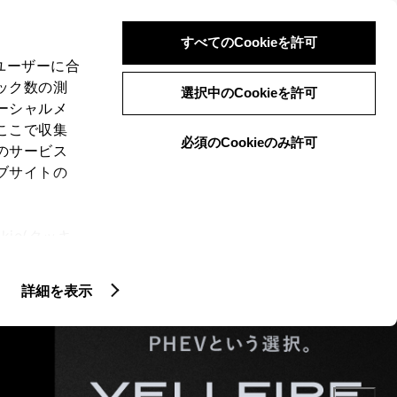
検索
メニュー
ログイン
すべてのCookieを許可
、ユーザーに合
ック数の測
選択中のCookieを許可
ーシャルメ
ここで収集
必須のCookieのみ許可
のサービス
適に
ブサイトの
ie(クッキ
、設定の変
扱いについ
詳細を表示