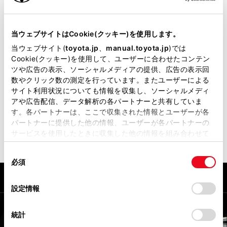
安全性能
安全を支える、
当ウェブサイトはCookie(クッキー)を使用します。
当ウェブサイト(
toyota.jp
、
manual.toyota.jp
)では
いくつもの先進サポ
Cookie(クッキー)を使用して、ユーザーに合わせたコンテン
ツや広告の表示、ソーシャルメディアの提供、広告の表示回
ート。
数やクリック数の測定を行っています。またユーザーによる
サイト利用状況についても情報を収集し、ソーシャルメディ
アや広告配信、データ解析の各パートナーと共有していま
す。各パートナーは、ここで収集された情報とユーザーが各
詳細を見る
パートナーに提供した他の情報、ユーザーが各パートナーの
サービスを使用したときに収集した他の情報を組み合わせて
使用することがあります。当ウェブサイトの使用を続行する
同
とCookie(クッキー)に同意したこととなります。
必須
意
の
「すべてのCookieを許可」をクリックすることで、お客様の
選
デバイスにすべてのCookie(クッキー)が保存されることに同
設定情報
択
意したことになります。Cookie(クッキー)のオプトアウト、
設定の変更、同意を撤回したりするにあたっては、当社の
統計
「
Cookie（クッキー）情報の取り扱いについて
」をご覧くだ