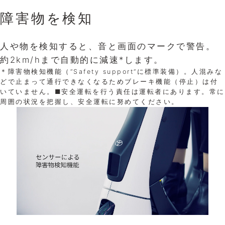
障害物を検知
自動的に減速
誤発進防止
人や物を検知すると、音と画面のマークで警告。
カーブなどでハンドルを切る角度が大きいとき、
操作ミスによる誤発進を防ぐため、アクセルレバ
約2km/hまで自動的に減速*します。
坂道を降りる際に速度が速いときは、自動的に速
ーはハンドルの上面から隠して設置。意識して押
＊障害物検知機能（“Safety support”に標準装備）。人混みな
度を抑えます。
さない限り、発進することができません。
どで止まって通行できなくなるためブレーキ機能（停止）は付
いていません。■安全運転を行う責任は運転者にあります。常に
周囲の状況を把握し、安全運転に努めてください。