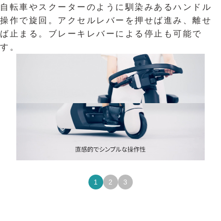
自転車やスクーターのように馴染みあるハンドル
3輪構成だから、前方の路面が見やすく安心。
最小回転半径は0.95mと、狭い場所での移動もス
操作で旋回。アクセルレバーを押せば進み、離せ
ムーズな小回りの利く走り。
ば止まる。ブレーキレバーによる停止も可能で
す。
1
2
3