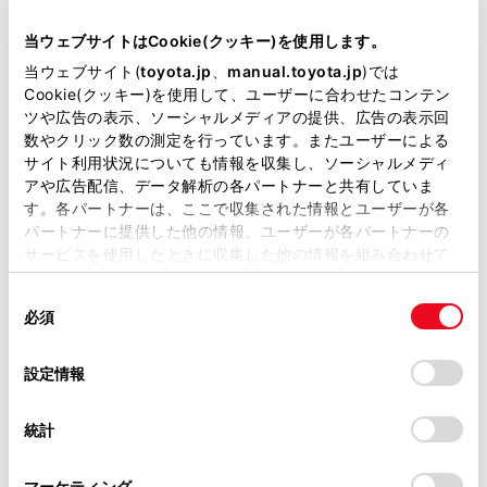
当ウェブサイトはCookie(クッキー)を使用します。
当ウェブサイト(
toyota.jp
、
manual.toyota.jp
)では
Cookie(クッキー)を使用して、ユーザーに合わせたコンテン
ツや広告の表示、ソーシャルメディアの提供、広告の表示回
数やクリック数の測定を行っています。またユーザーによる
サイト利用状況についても情報を収集し、ソーシャルメディ
アや広告配信、データ解析の各パートナーと共有していま
す。各パートナーは、ここで収集された情報とユーザーが各
パートナーに提供した他の情報、ユーザーが各パートナーの
サービスを使用したときに収集した他の情報を組み合わせて
使用することがあります。当ウェブサイトの使用を続行する
同
とCookie(クッキー)に同意したこととなります。
必須
意
の
「すべてのCookieを許可」をクリックすることで、お客様の
選
デバイスにすべてのCookie(クッキー)が保存されることに同
設定情報
択
意したことになります。Cookie(クッキー)のオプトアウト、
設定の変更、同意を撤回したりするにあたっては、当社の
統計
「
Cookie（クッキー）情報の取り扱いについて
」をご覧くだ
さい。
マーケティング