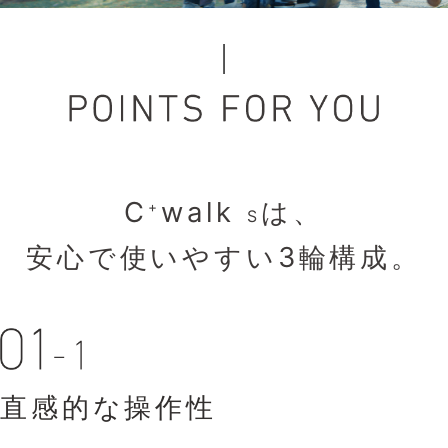
C
walk
は、
+
S
安心で使いやすい3輪構成。
直感的な操作性
足元が見やすい
狭い場所でも心強い