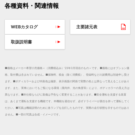
各種資料・関連情報
WEBカタログ
主要諸元表
取扱説明書
■価格はメーカー希望小売価格＜（消費税込み）’23年3月現在のもの＞です。
■価格にはオプション価
格、取付費は含まれていません。
■保険料、税金（除く消費税）、登録料などの諸費用は別途申し受け
ます。
■ボディカラーおよび内装色は撮影、表示画面の関係で実際の色とは異なって見えることがあり
ます。また、実車においてもご覧になる環境（屋内外、光の角度等）により、ボディカラーの見え方は
異なります。
■本仕様ならびに装備は予告なく変更することがあります。
■安全運転を支援する装置
は、あくまで運転を支援する機能です。本機能を過信せず、必ずドライバーが責任を持って運転してく
ださい。
■写真は機能説明のために各ランプを点灯したものです。実際の走行状態を示すものではあり
ません。
■一部の写真は合成・イメージです。