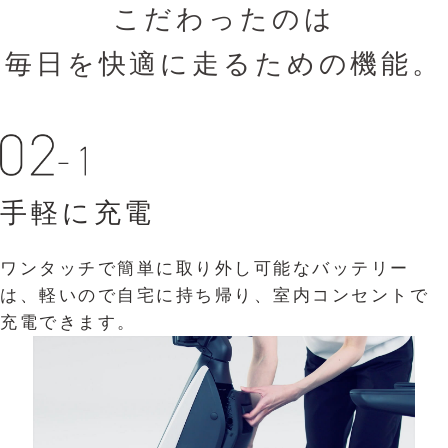
こだわったのは
毎日を快適に走るための機能。
手軽に充電
充分な収納スペース
乗り込みやすい
ワンタッチで簡単に取り外し可能なバッテリー
スーパーの買い物カゴがそのまま積めて、お買い
乗車ステップは低く、スムーズに乗り降りできま
は、軽いので自宅に持ち帰り、室内コンセントで
物も便利。
す。直立から着席できるスペースがあるので、ラ
充電できます。
クな姿勢でご乗車になれます。