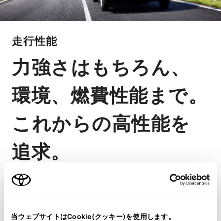
走行性能
力強さはもちろん、
環境、燃費性能まで。
これからの高性能を
追求。
扱いやすさも、クリーンも、そして
コスト削減も。これからのトラック
にふさわしい「高性能」を目指しまし
当ウェブサイトはCookie(クッキー)を使用します。