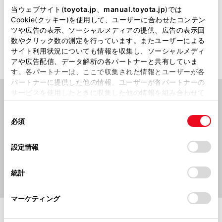
た。
当ウェブサイト(
toyota.jp
、
manual.toyota.jp
)では
Cookie(クッキー)を使用して、ユーザーに合わせたコンテン
ツや広告の表示、ソーシャルメディアの提供、広告の表示回
詳細を見る
数やクリック数の測定を行っています。またユーザーによる
サイト利用状況についても情報を収集し、ソーシャルメディ
アや広告配信、データ解析の各パートナーと共有していま
す。各パートナーは、ここで収集された情報とユーザーが各
パートナーに提供した他の情報、ユーザーが各パートナーの
サービスを使用したときに収集した他の情報を組み合わせて
使用することがあります。当ウェブサイトの使用を続行する
同
とCookie(クッキー)に同意したこととなります。
必須
意
の
「すべてのCookieを許可」をクリックすることで、お客様の
選
デバイスにすべてのCookie(クッキー)が保存されることに同
設定情報
択
意したことになります。Cookie(クッキー)のオプトアウト、
設定の変更、同意を撤回したりするにあたっては、当社の
統計
「
Cookie（クッキー）情報の取り扱いについて
」をご覧くだ
さい。
マーケティング
安全性能