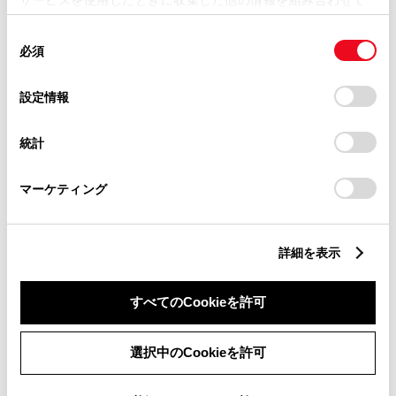
ン。パスワード入力画面が表示され、
使用することがあります。当ウェブサイトの使用を続行する
同
とCookie(クッキー)に同意したこととなります。
使えなくなった。どうすればよいで
必須
意
すか？
の
「すべてのCookieを許可」をクリックすることで、お客様の
選
デバイスにすべてのCookie(クッキー)が保存されることに同
設定情報
解除するには、初期設定時等に設定したパス
択
意したことになります。Cookie(クッキー)のオプトアウト、
ワードの入力が必要です。パスワードがご不
設定の変更、同意を撤回したりするにあたっては、当社の
統計
「
Cookie（クッキー）情報の取り扱いについて
」をご覧くだ
明な場合は、ご購入元、もしくはトヨタ販売
さい。
店へご相談ください。
マーケティング
https://toyota.jp/faq/show/11707.html
詳細を表示
紙のカタログはもらえますか？
紙のカタログはご用意がございません。
すべてのCookieを許可
https://toyota.jp/faq/show/11968.html
選択中のCookieを許可
バッテリーを外すと、ナビゲーショ