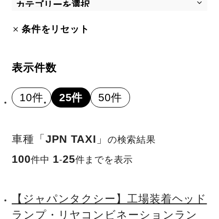
条件をリセット
表示件数
10件
25件
50件
車種「
JPN TAXI
」
の検索結果
100
1
25
件中
-
件までを表示
【ジャパンタクシー】工場装着ヘッド
ランプ・リヤコンビネーションラン