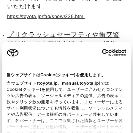
いただけます。
https://toyota.jp/faq/show/228.html
プリクラッシュセーフティや衝突警
報機能／衝突回避支援ブレーキ機能は
OFF（非作動）にできますか？
プリクラッシュセーフティ［トヨタセーフテ
ィセンス］、衝突警報機能／衝突回避支援ブ
当ウェブサイトはCookie(クッキー)を使用します。
レーキ機能［スマートアシスト］は、
当ウェブサイト(
toyota.jp
、
manual.toyota.jp
)では
Cookie(クッキー)を使用して、ユーザーに合わせたコンテン
OFF（非作動）に切り替えることができま
ツや広告の表示、ソーシャルメディアの提供、広告の表示回
す。
数やクリック数の測定を行っています。またユーザーによる
サイト利用状況についても情報を収集し、ソーシャルメディ
https://toyota.jp/faq/show/4539.html
アや広告配信、データ解析の各パートナーと共有していま
す。各パートナーは、ここで収集された情報とユーザーが各
販売店装着オプションナビゲーショ
パートナーに提供した他の情報、ユーザーが各パートナーの
サービスを使用したときに収集した他の情報を組み合わせて