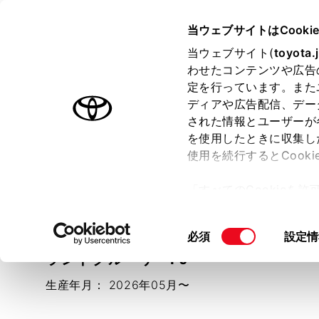
TOYOTA
当ウェブサイトはCooki
当ウェブサイト(
toyota.
わせたコンテンツや広告
ラインアップ
オーナーサポート
トピックス
定を行っています。また
ディアや広告配信、デー
された情報とユーザーが
を使用したときに収集し
機能操作ガイド
使用を続行するとCook
車種選択画面に戻る
「すべてのCookieを
ー)が保存されることに同
更、同意を撤回したりす
同
必須
設定情
て
」をご覧ください。
意
ランドクルーザーFJ
の
生産年月：
2026年05月〜
選
択