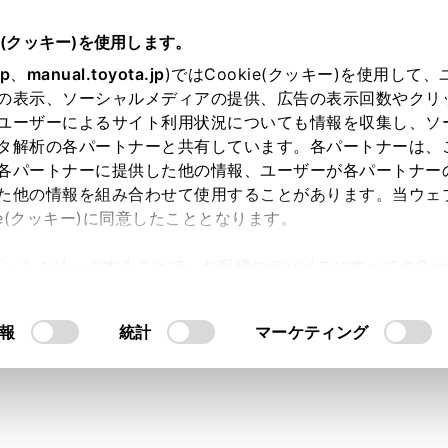
e(クッキー)を使用します。
jp
、
manual.toyota.jp
)ではCookie(クッキー)を使用して
の表示、ソーシャルメディアの提供、広告の表示回数やクリ
ユーザーによるサイト利用状況についても情報を収集し、ソ
タ解析の各パートナーと共有しています。各パートナーは、
各パートナーに提供した他の情報、ユーザーが各パートナー
た他の情報を組み合わせて使用することがあります。当ウェ
ie(クッキー)に同意したこととなります。
許可」をクリックすることで、お客様のデバイスにすべてのCook
意したことになります。Cookie(クッキー)のオプトアウト
るにあたっては、当社の「
Cookie（クッキー）情報の取り
報
統計
マーケティング