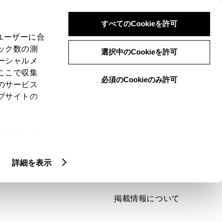
検索
メニュー
ログイン
すべてのCookieを許可
、ユーザーに合
ック数の測
選択中のCookieを許可
ーシャルメ
ここで収集
必須のCookieのみ許可
のサービス
ブサイトの
ie(クッキ
、設定の変
扱いについ
詳細を表示
掲載情報について