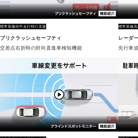
標準装備
街中走行時の支援
標準装備
高
プリクラッシュセーフティ
レーダ
交差点右折時の対向直進車検知機能
先行車