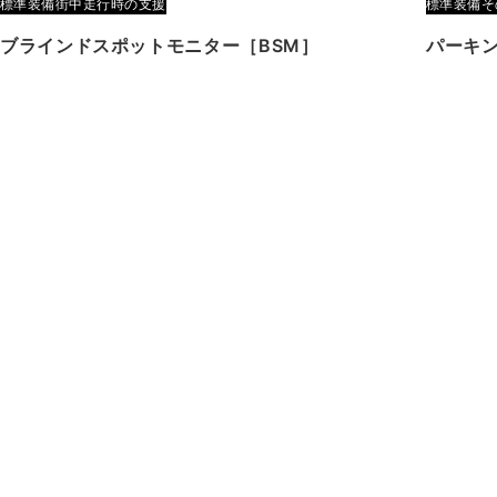
標準装備
街中走行時の支援
標準装備
そ
ブラインドスポットモニター［BSM］
パーキ