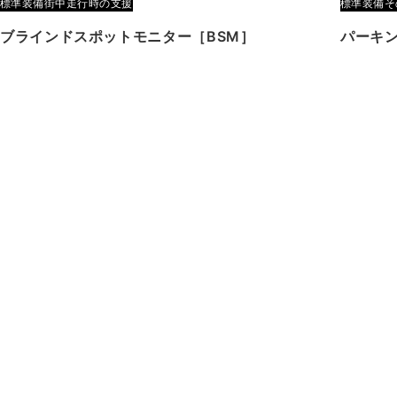
標準装備
街中走行時の支援
標準装備
そ
ブラインドスポットモニター［BSM］
パーキ