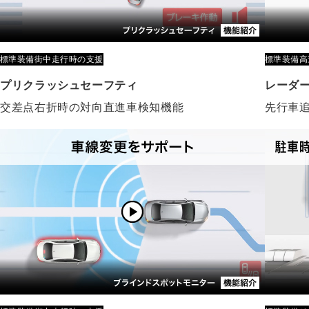
標準装備
街中走行時の支援
標準装備
高
プリクラッシュセーフティ
レーダ
交差点右折時の対向直進車検知機能
先行車