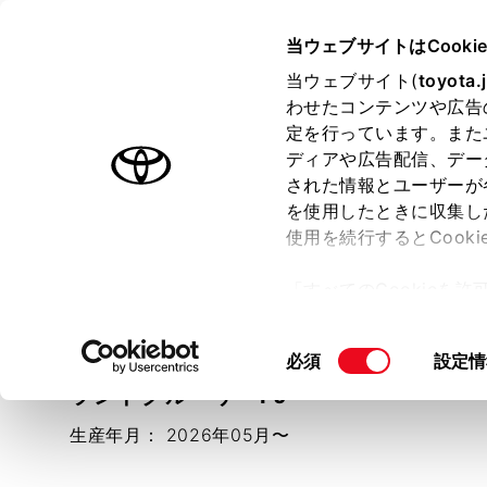
TOYOTA
当ウェブサイトはCooki
当ウェブサイト(
toyota.
わせたコンテンツや広告
ラインアップ
オーナーサポート
トピックス
定を行っています。また
ディアや広告配信、デー
された情報とユーザーが
を使用したときに収集し
機能操作ガイド
使用を続行するとCook
車種選択画面に戻る
「すべてのCookieを
ー)が保存されることに同
更、同意を撤回したりす
同
必須
設定情
て
」をご覧ください。
意
ランドクルーザーFJ
の
生産年月：
2026年05月〜
選
択