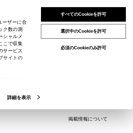
検索
メニュー
ログイン
すべてのCookieを許可
、ユーザーに合
ック数の測
選択中のCookieを許可
ーシャルメ
ここで収集
必須のCookieのみ許可
のサービス
ブサイトの
ie(クッキ
、設定の変
扱いについ
詳細を表示
掲載情報について