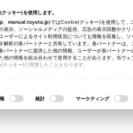
e(クッキー)を使用します。
jp
、
manual.toyota.jp
)ではCookie(クッキー)を使用して
の表示、ソーシャルメディアの提供、広告の表示回数やクリ
ユーザーによるサイト利用状況についても情報を収集し、ソ
タ解析の各パートナーと共有しています。各パートナーは、
各パートナーに提供した他の情報、ユーザーが各パートナー
た他の情報を組み合わせて使用することがあります。当ウェ
ie(クッキー)に同意したこととなります。
許可」をクリックすることで、お客様のデバイスにすべてのCook
意したことになります。Cookie(クッキー)のオプトアウト
るにあたっては、当社の「
Cookie（クッキー）情報の取り
報
統計
マーケティング