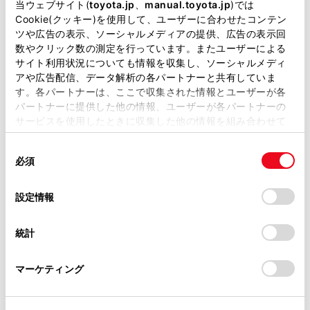
毎週月曜日
当ウェブサイト(
toyota.jp
、
manual.toyota.jp
)では
サービス
Cookie(クッキー)を使用して、ユーザーに合わせたコンテン
ツや広告の表示、ソーシャルメディアの提供、広告の表示回
お問い合わせ
数やクリック数の測定を行っています。またユーザーによる
サイト利用状況についても情報を収集し、ソーシャルメディ
TEL
0829-30-8603
FAX
0829-30-8633
アや広告配信、データ解析の各パートナーと共有していま
す。各パートナーは、ここで収集された情報とユーザーが各
パートナーに提供した他の情報、ユーザーが各パートナーの
サービスを使用したときに収集した他の情報を組み合わせて
使用することがあります。当ウェブサイトの使用を続行する
同
とCookie(クッキー)に同意したこととなります。
必須
意
の
「すべてのCookieを許可」をクリックすることで、お客様の
選
デバイスにすべてのCookie(クッキー)が保存されることに同
設定情報
択
意したことになります。Cookie(クッキー)のオプトアウト、
設定の変更、同意を撤回したりするにあたっては、当社の
統計
「
Cookie（クッキー）情報の取り扱いについて
」をご覧くだ
さい。
マーケティング