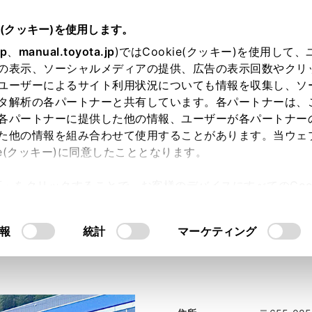
e(クッキー)を使用します。
jp
、
manual.toyota.jp
)ではCookie(クッキー)を使用して
の表示、ソーシャルメディアの提供、広告の表示回数やクリ
ユーザーによるサイト利用状況についても情報を収集し、ソ
タ解析の各パートナーと共有しています。各パートナーは、
各パートナーに提供した他の情報、ユーザーが各パートナー
た他の情報を組み合わせて使用することがあります。当ウェ
ie(クッキー)に同意したこととなります。
About GR
GR Garage
許可」をクリックすることで、お客様のデバイスにすべてのCook
意したことになります。Cookie(クッキー)のオプトアウト
るにあたっては、当社の「
Cookie（クッキー）情報の取り
報
統計
マーケティング