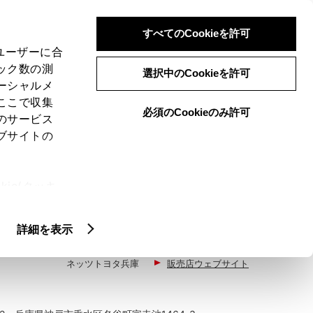
検索
メニュー
ログイン
すべてのCookieを許可
、ユーザーに合
ック数の測
選択中のCookieを許可
ーシャルメ
ここで収集
必須のCookieのみ許可
のサービス
ブサイトの
ie(クッキ
、設定の変
扱いについ
2017年10月11日オープン
詳細を表示
ネッツトヨタ兵庫
販売店ウェブサイト