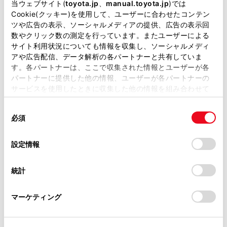
当ウェブサイト(
toyota.jp
、
manual.toyota.jp
)では
サービス
（月曜日が祝日の場合は、火曜日。）
Cookie(クッキー)を使用して、ユーザーに合わせたコンテン
ツや広告の表示、ソーシャルメディアの提供、広告の表示回
お問い合わせ
数やクリック数の測定を行っています。またユーザーによる
サイト利用状況についても情報を収集し、ソーシャルメディ
TEL
059-378-0086
FAX
059-378-0085
アや広告配信、データ解析の各パートナーと共有していま
す。各パートナーは、ここで収集された情報とユーザーが各
パートナーに提供した他の情報、ユーザーが各パートナーの
サービスを使用したときに収集した他の情報を組み合わせて
使用することがあります。当ウェブサイトの使用を続行する
同
とCookie(クッキー)に同意したこととなります。
必須
意
の
「すべてのCookieを許可」をクリックすることで、お客様の
選
デバイスにすべてのCookie(クッキー)が保存されることに同
設定情報
択
意したことになります。Cookie(クッキー)のオプトアウト、
設定の変更、同意を撤回したりするにあたっては、当社の
統計
「
Cookie（クッキー）情報の取り扱いについて
」をご覧くだ
さい。
マーケティング