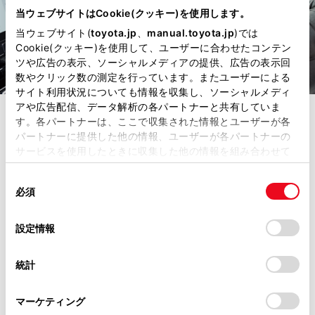
当ウェブサイトはCookie(クッキー)を使用します。
当ウェブサイト(
toyota.jp
、
manual.toyota.jp
)では
Cookie(クッキー)を使用して、ユーザーに合わせたコンテン
ツや広告の表示、ソーシャルメディアの提供、広告の表示回
数やクリック数の測定を行っています。またユーザーによる
サイト利用状況についても情報を収集し、ソーシャルメディ
アや広告配信、データ解析の各パートナーと共有していま
コネクティッド
す。各パートナーは、ここで収集された情報とユーザーが各
パートナーに提供した他の情報、ユーザーが各パートナーの
サービスを使用したときに収集した他の情報を組み合わせて
クルマとつながる快
使用することがあります。当ウェブサイトの使用を続行する
同
とCookie(クッキー)に同意したこととなります。
適を。
必須
意
の
「すべてのCookieを許可」をクリックすることで、お客様の
選
デバイスにすべてのCookie(クッキー)が保存されることに同
設定情報
択
意したことになります。Cookie(クッキー)のオプトアウト、
運転中はもちろん、車外にいるとき
設定の変更、同意を撤回したりするにあたっては、当社の
でも。
統計
「
Cookie（クッキー）情報の取り扱いについて
」をご覧くだ
さい。
クルマと情報をつなぐコネクティッ
マーケティング
ドがあれば快適・安心・スマートな移