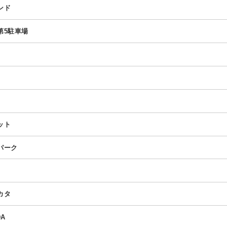
ンド
第5駐車場
ット
パーク
カタ
A