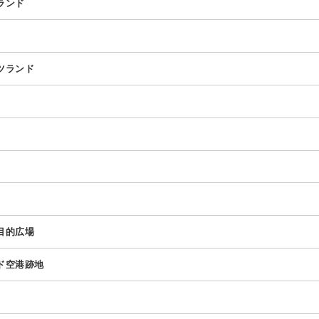
ランド
ツランド
目的広場
ド空港跡地