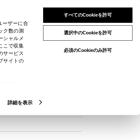
検索
メニュー
ログイン
すべてのCookieを許可
、ユーザーに合
ック数の測
選択中のCookieを許可
ーシャルメ
ここで収集
必須のCookieのみ許可
のサービス
ブサイトの
ie(クッキ
、設定の変
扱いについ
詳細を表示