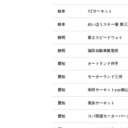
岐阜
YZサーキット
岐阜
めいほうスキー場 第
静岡
富士スピードウェイ
静岡
福田自動車教習所
愛知
オートランド作手
愛知
モーターランド三河
愛知
幸田サーキットyrp桐
愛知
美浜サーキット
愛知
スパ西浦モーターパー