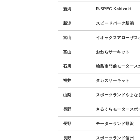
新潟
R-SPEC Kakizaki
新潟
スピードパーク新潟
富山
イオックスアローザス
富山
おわらサーキット
石川
輪島市門前モータース
福井
タカスサーキット
山梨
スポーツランドやまな
長野
さるくらモータースポ
長野
モーターランド野沢
長野
スポーツランド信州