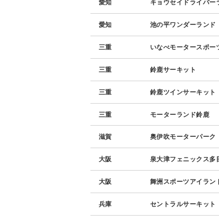
愛知
キョウセイドライバー
愛知
池の平ワンダーランド
三重
いなべモータースポー
三重
鈴鹿サーキット
三重
鈴鹿ツインサーキット
三重
モーターランド鈴鹿
滋賀
奥伊吹モーターパーク
大阪
泉大津フェニックス多
大阪
舞洲スポーツアイラン
兵庫
セントラルサーキット