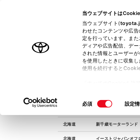
TOYOTA
当ウェブサイトはCooki
当ウェブサイト(
toyota.
わせたコンテンツや広告
ラインアップ
オーナーサポート
トピックス
定を行っています。また
ディアや広告配信、デー
された情報とユーザーが
を使用したときに収集し
サーキットモード｜サービス
使用を続行するとCook
「すべてのCookieを
所在地
施設名
ー)が保存されることに同
北海道
オートスポーツランド
更、同意を撤回したりす
同
必須
設定情
て
」をご覧ください。
北海道
十勝スピードウェイ
意
の
北海道
新千歳モーターランド
選
択
北海道
イーストジャパンオフ