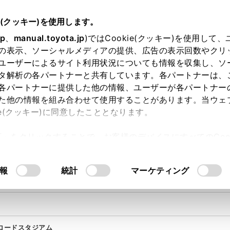
e(クッキー)を使用します。
jp
、
manual.toyota.jp
)ではCookie(クッキー)を使用して
の表示、ソーシャルメディアの提供、広告の表示回数やクリ
ユーザーによるサイト利用状況についても情報を収集し、ソ
タ解析の各パートナーと共有しています。各パートナーは、
各パートナーに提供した他の情報、ユーザーが各パートナー
た他の情報を組み合わせて使用することがあります。当ウェ
対象施設一覧
ie(クッキー)に同意したこととなります。
許可」をクリックすることで、お客様のデバイスにすべてのCook
意したことになります。Cookie(クッキー)のオプトアウト
スナガワ
るにあたっては、当社の「
Cookie（クッキー）情報の取り
報
統計
マーケティング
ロードスタジアム