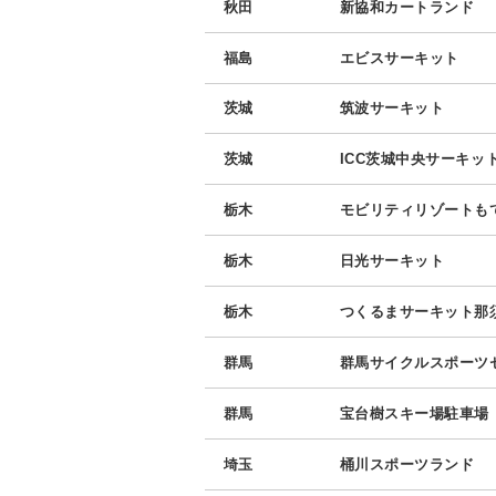
秋田
新協和カートランド
福島
エビスサーキット
茨城
筑波サーキット
茨城
ICC茨城中央サーキッ
栃木
モビリティリゾートも
栃木
日光サーキット
栃木
つくるまサーキット那
群馬
群馬サイクルスポーツ
群馬
宝台樹スキー場駐車場
埼玉
桶川スポーツランド