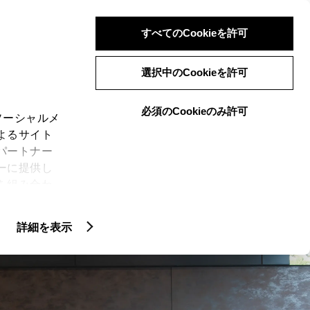
検索
メニュー
ログイン
すべてのCookieを許可
選択中のCookieを許可
必須のCookieのみ許可
ソーシャルメ
よるサイト
LINEUP
専門店
ーリーズ
イベント
パートナー
ーに提供し
を組み合わ
N
CROWN SERIES
)に同意した
ER”
特別仕様車 “THE 70th”
詳細を表示
ie(クッキ
、設定の変