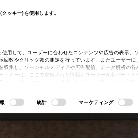
e(クッキー)を使用します。
キー)を使用して、ユーザーに合わせたコンテンツや広告の表示、
示回数やクリック数の測定を行っています。またユーザーに
スト
を収集し、ソーシャルメディアや広告配信、データ解析の各
ートナーは、ここで収集された情報とユーザーが各パートナ
各パートナーのサービスを使用したときに収集した他の情報
CROWN
CROWN
CROW
す。当ウェブサイトの使用を続行するとCookie(クッキー
“SEDAN”
“ESTATE”
“CROSSOV
報
統計
マーケティング
許可」をクリックすることで、お客様のデバイスにすべてのCook
意したことになります。Cookie(クッキー)のオプトアウト
るにあたっては、当社の「
情報の取り扱いについて
こちら