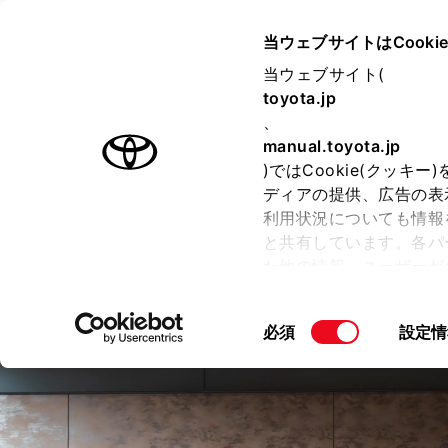
TOYOTA
当ウェブサイトはCooki
当ウェブサイト(
toyota.jp
ラインアップ
オーナーサポート
トピックス
、
manual.toyota.jp
)ではCookie(クッ
ディアの提供、広告の表
利用状況についても情報
と共有しています。各パ
た他の情報、ユーザーが
CROWN
せて使用することがありま
“SPORT”
こととなります。
同
必須
設定情
意
「すべてのCookieを
の
ー)が保存されることに同
選
更、同意を撤回したりす
択
Cookie（クッキー）
FCEVは