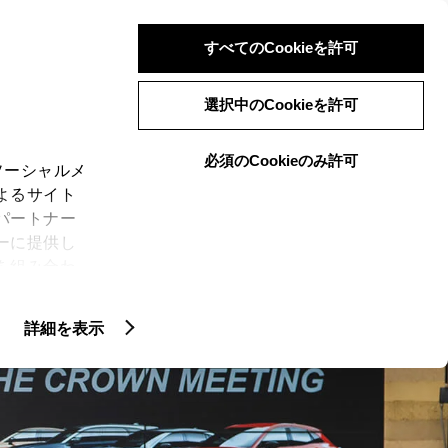
検索
メニュー
ログイン
すべてのCookieを許可
選択中のCookieを許可
必須のCookieのみ許可
ソーシャルメ
よるサイト
LINEUP
専門店
ーリーズ
イベント
パートナー
ーに提供し
を組み合わ
N
CROWN SERIES
)に同意した
ER”
特別仕様車 “THE 70th”
詳細を表示
ie(クッキ
、設定の変