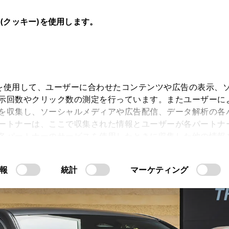
e(クッキー)を使用します。
キー)を使用して、ユーザーに合わせたコンテンツや広告の表示、
示回数やクリック数の測定を行っています。またユーザーに
スト
を収集し、ソーシャルメディアや広告配信、データ解析の各
ートナーは、ここで収集された情報とユーザーが各パートナ
各パートナーのサービスを使用したときに収集した他の情報
CROWN
CROWN
CROW
す。当ウェブサイトの使用を続行するとCookie(クッキー
“SEDAN”
“ESTATE”
“CROSSOV
報
統計
マーケティング
許可」をクリックすることで、お客様のデバイスにすべてのCook
意したことになります。Cookie(クッキー)のオプトアウト
るにあたっては、当社の「
情報の取り扱いについて
こちら