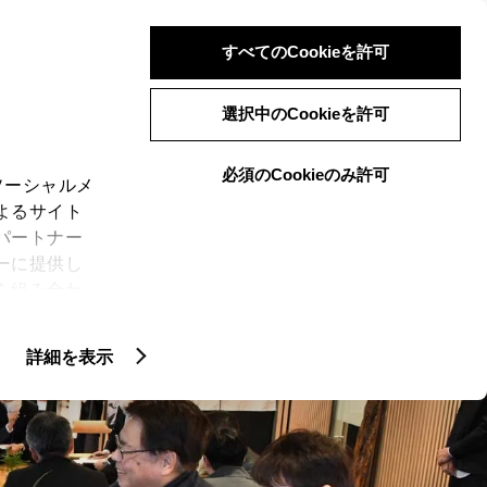
検索
メニュー
ログイン
すべてのCookieを許可
選択中のCookieを許可
必須のCookieのみ許可
ソーシャルメ
よるサイト
LINEUP
専門店
ーリーズ
イベント
パートナー
ーに提供し
を組み合わ
N
CROWN SERIES
)に同意した
ER”
特別仕様車 “THE 70th”
詳細を表示
ie(クッキ
、設定の変