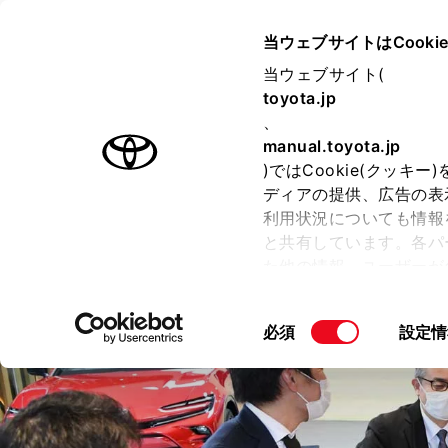
TOYOTA
当ウェブサイトはCooki
当ウェブサイト(
toyota.jp
ラインアップ
オーナーサポート
トピックス
、
manual.toyota.jp
)ではCookie(クッ
ディアの提供、広告の表
利用状況についても情報
と共有しています。各パ
た他の情報、ユーザーが
CROWN
せて使用することがありま
“SPORT”
こととなります。
同
必須
設定情
意
「すべてのCookieを
の
ー)が保存されることに同
選
更、同意を撤回したりす
択
Cookie（クッキー）
FCEVは