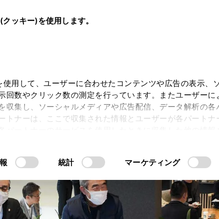
e(クッキー)を使用します。
キー)を使用して、ユーザーに合わせたコンテンツや広告の表示、
示回数やクリック数の測定を行っています。またユーザーに
スト
を収集し、ソーシャルメディアや広告配信、データ解析の各
ートナーは、ここで収集された情報とユーザーが各パートナ
各パートナーのサービスを使用したときに収集した他の情報
CROWN
CROWN
CROW
す。当ウェブサイトの使用を続行するとCookie(クッキー
“SEDAN”
“ESTATE”
“CROSSOV
報
統計
マーケティング
許可」をクリックすることで、お客様のデバイスにすべてのCook
意したことになります。Cookie(クッキー)のオプトアウト
るにあたっては、当社の「
情報の取り扱いについて
こちら