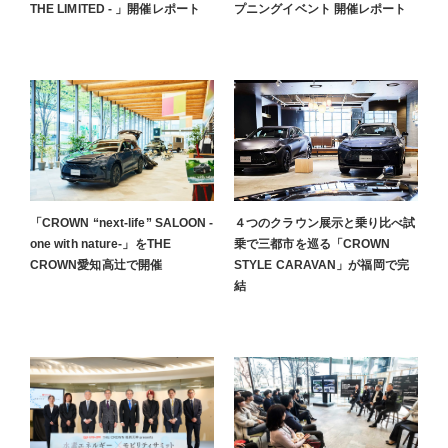
THE LIMITED - 」開催レポート
プニングイベント 開催レポート
「CROWN “next-life” SALOON -
４つのクラウン展示と乗り比べ試
one with nature-」をTHE
乗で三都市を巡る「CROWN
CROWN愛知高辻で開催
STYLE CARAVAN」が福岡で完
結