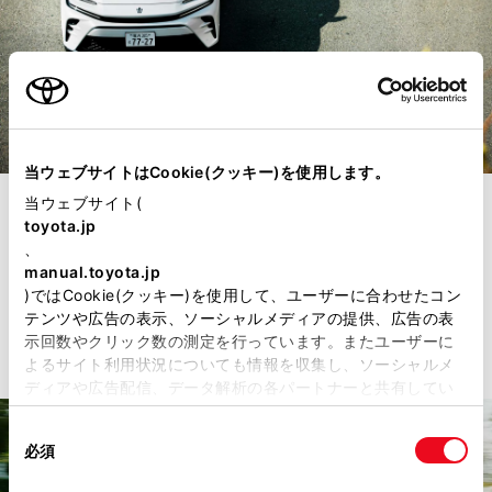
当ウェブサイトはCookie(クッキー)を使用します。
当ウェブサイト(
toyota.jp
試乗されたお客様は「乗り比べができる貴重な機会とな
、
りました。最初に開発コンセプトや味付けの違いなどを
manual.toyota.jp
説明いただき、実際に試乗してみると、その通りの特性
)ではCookie(クッキー)を使用して、ユーザーに合わせたコン
や乗り味の違いを楽しめてすごいと感じました。」と率
テンツや広告の表示、ソーシャルメディアの提供、広告の表
直な感想が出てきた。
示回数やクリック数の測定を行っています。またユーザーに
よるサイト利用状況についても情報を収集し、ソーシャルメ
ディアや広告配信、データ解析の各パートナーと共有してい
ます。各パートナーは、ここで収集された情報とユーザーが
同
各パートナーに提供した他の情報、ユーザーが各パートナー
必須
意
のサービスを使用したときに収集した他の情報を組み合わせ
の
て使用することがあります。当ウェブサイトの使用を続行す