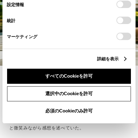
選
るとCookie(クッキー)に同意したこととなります。
設定情報
択
「すべてのCookieを許可」をクリックすることで、お客様の
統計
デバイスにすべてのCookie(クッキー)が保存されることに同
意したことになります。Cookie(クッキー)のオプトアウト、
設定の変更、同意を撤回したりするにあたっては、当社の「
マーケティング
Cookie（クッキー）情報の取り扱いについて
」をご覧ください。
詳細を表示
すべてのCookieを許可
また女性のお客様からは「スポーツかエステートを購入
したいと思い、今日の試乗会に参加しました。３モデル
選択中のCookieを許可
を乗り比べてみたら、圧倒的にセダンの乗り心地が良く
て、なんだか浮いているような、押し出されるような感
必須のCookieのみ許可
覚の走りがとても印象に残りました。どのモデルにしよ
うかという悩みの種が、さらに増えてしまいました。」
と微笑みながら感想を述べていた。