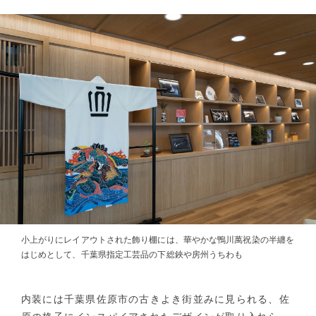
小上がりにレイアウトされた飾り棚には、華やかな鴨川萬祝染の半纏を
はじめとして、千葉県指定工芸品の下総鋏や房州うちわも
内装には千葉県佐原市の古きよき街並みに見られる、佐