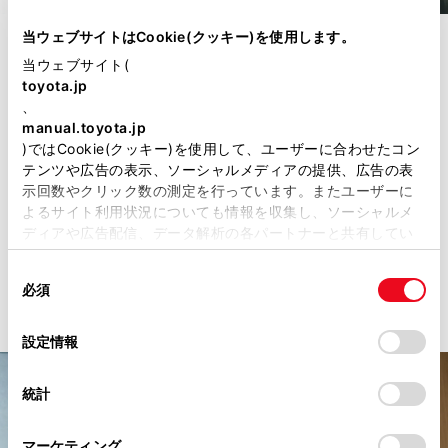
当ウェブサイトはCookie(クッキー)を使用します。
クラウン チーフデザイナー 宮﨑満則
当ウェブサイト(
toyota.jp
「新しい可能性に挑戦し続けるクラウン」と題するトー
、
クセッションには、クラウン チーフデザイナーの宮﨑満
manual.toyota.jp
)ではCookie(クッキー)を使用して、ユーザーに合わせたコン
則も参加した。
テンツや広告の表示、ソーシャルメディアの提供、広告の表
示回数やクリック数の測定を行っています。またユーザーに
「他のTHE CROWNでも、お客様や開発の方々と交流で
よるサイト利用状況についても情報を収集し、ソーシャルメ
きるイベントに参加させていただきました。印象深いの
ディアや広告配信、データ解析の各パートナーと共有してい
は、若いお客様が増えていること」と、クラウンの変化
ます。各パートナーは、ここで収集された情報とユーザーが
同
各パートナーに提供した他の情報、ユーザーが各パートナー
や進化に共感してくれるお客様が増えていることをあら
必須
意
のサービスを使用したときに収集した他の情報を組み合わせ
ためて感じたと語る。
の
て使用することがあります。当ウェブサイトの使用を続行す
選
るとCookie(クッキー)に同意したこととなります。
設定情報
択
「すべてのCookieを許可」をクリックすることで、お客様の
統計
デバイスにすべてのCookie(クッキー)が保存されることに同
意したことになります。Cookie(クッキー)のオプトアウト、
設定の変更、同意を撤回したりするにあたっては、当社の「
マーケティング