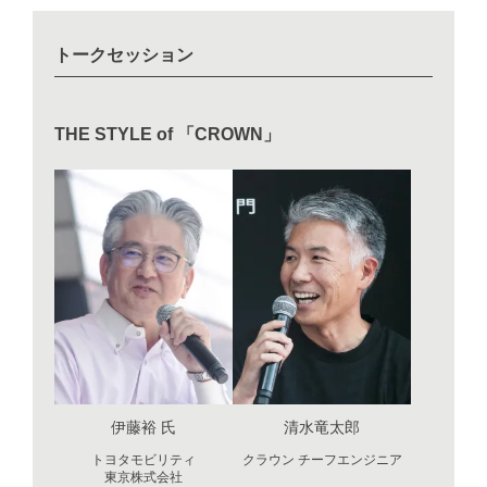
トークセッション
THE STYLE of 「CROWN」
伊藤裕 氏
清水竜太郎
トヨタモビリティ
クラウン チーフエンジニア
東京株式会社