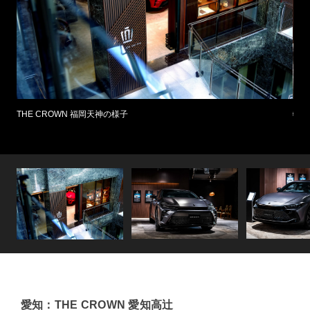
特別仕
の横町
THE CROWN 福岡天神の様子
愛知：THE CROWN 愛知高辻