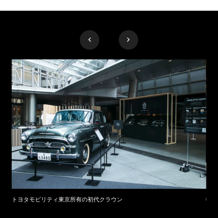
トヨタモビリティ東京所有の初代クラウン
特別仕
スタ