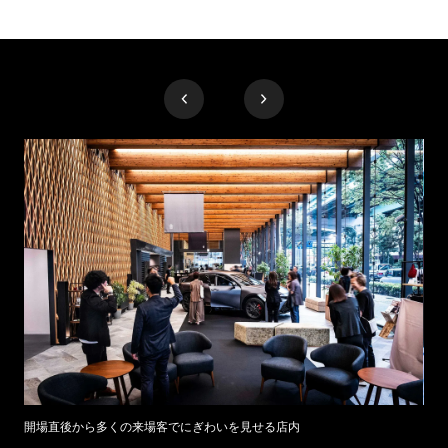
開場直後から多くの来場客でにぎわいを見せる店内
畑野さ
クラ