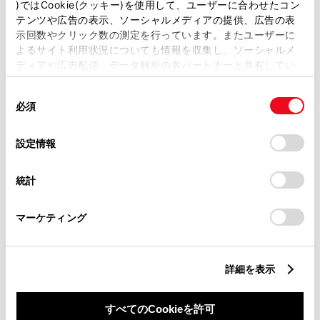
)ではCookie(クッキー)を使用して、ユーザーに合わせたコン
日にモデルでフラワーライフプロデューサーの畑野ひろ
テンツや広告の表示、ソーシャルメディアの提供、広告の表
子さんを招き、【 THE STYLE of LIFE - 新しく、美し
示回数やクリック数の測定を行っています。またユーザーに
く、生きる – 】をテーマにトークセッションが行われ
よるサイト利用状況についても情報を収集し、ソーシャルメ
ディアや広告配信、データ解析の各パートナーと共有してい
た。畑野さんからは16代目クラウンを見た時の感想や、
ます。各パートナーは、ここで収集された情報とユーザーが
フラワーライフスタイルプロデュサーという新たなお仕
同
各パートナーに提供した他の情報、ユーザーが各パートナー
事への「挑戦」や自分らしく自然体に生きるためにして
必須
意
のサービスを使用したときに収集した他の情報を組み合わせ
いることなどが語られた。
の
て使用することがあります。当ウェブサイトの使用を続行す
選
るとCookie(クッキー)に同意したこととなります。
設定情報
択
「すべてのCookieを許可」をクリックすることで、お客様の
トークセッション
統計
デバイスにすべてのCookie(クッキー)が保存されることに同
意したことになります。Cookie(クッキー)のオプトアウト、
設定の変更、同意を撤回したりするにあたっては、当社の「
マーケティング
Cookie（クッキー）情報の取り扱いについて
THE STYLE of LIFE
」をご覧ください。
- 新しく、美しく、生きる -
詳細を表示
すべてのCookieを許可