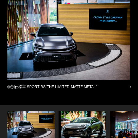
谷尻さ
特別仕様車 SPORT RS“THE LIMITED-MATTE METAL”
特別仕