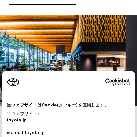
当ウェブサイトはCookie(クッキー)を使用します。
当ウェブサイト(
toyota.jp
、
manual.toyota.jp
2024年9月19日～9月22日に行われた愛知会場では、22