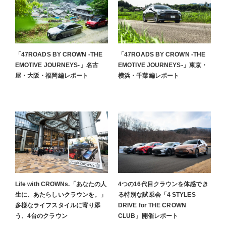
「47ROADS BY CROWN -THE
「47ROADS BY CROWN -THE
EMOTIVE JOURNEYS-」名古
EMOTIVE JOURNEYS-」東京・
屋・大阪・福岡編レポート
横浜・千葉編レポート
Life with CROWNs.「あなたの人
4つの16代目クラウンを体感でき
生に、あたらしいクラウンを。」
る特別な試乗会「4 STYLES
多様なライフスタイルに寄り添
DRIVE for THE CROWN
う、4台のクラウン
CLUB」開催レポート