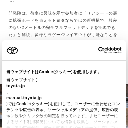
つ。
開発陣は、荷室に興味を示す参加者に「リアシートの裏
に拡張ボードを備えるトヨタならではの新機構で、段差
のない2メートルの完全フルフラットデッキを実現でき
た」と解説。多様なラゲージレイアウトが可能なことを
丁寧に伝えていく。
参加者が「ゴルフバッグがいくつ入るのか」など、具体
的な使い方を想像しながら尋ねる様子にも関心の高さが
感じられた。
当ウェブサイトはCookie(クッキー)を使用します。
当ウェブサイト(
toyota.jp
、
manual.toyota.jp
)ではCookie(クッキー)を使用して、ユーザーに合わせたコン
テンツや広告の表示、ソーシャルメディアの提供、広告の表
示回数やクリック数の測定を行っています。またユーザーに
よるサイト利用状況についても情報を収集し、ソーシャルメ
ディアや広告配信、データ解析の各パートナーと共有してい