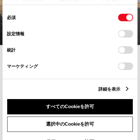
ます。各パートナーは、ここで収集された情報とユーザーが
同
各パートナーに提供した他の情報、ユーザーが各パートナー
必須
意
のサービスを使用したときに収集した他の情報を組み合わせ
の
て使用することがあります。当ウェブサイトの使用を続行す
選
るとCookie(クッキー)に同意したこととなります。
設定情報
択
「すべてのCookieを許可」をクリックすることで、お客様の
統計
デバイスにすべてのCookie(クッキー)が保存されることに同
意したことになります。Cookie(クッキー)のオプトアウト、
『匠』との同乗後には、いよいよ参加者自身の運転によ
設定の変更、同意を撤回したりするにあたっては、当社の「
マーケティング
る試乗がスタート。参加者の話によると「乗った感覚を
Cookie（クッキー）情報の取り扱いについて
忘れないうちに、リズムよく次々と異なるモデルへ乗る
」をご覧ください。
ことができるため、分かりやすく違いを感じることがで
詳細を表示
きた」という。
すべてのCookieを許可
印象深かったのは「すべてクラウンなのに、すべて別の
車のように個性を感じた」という参加者のコメント。
「4モデルの違いがよくわかった」という声が多く、エ
選択中のCookieを許可
ステート目的で訪れたものの、試乗後はセダンやほかの
モデルにも興味を持つようになったりと、試乗すること