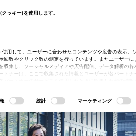
e(クッキー)を使用します。
キー)を使用して、ユーザーに合わせたコンテンツや広告の表示、
示回数やクリック数の測定を行っています。またユーザーに
スト
を収集し、ソーシャルメディアや広告配信、データ解析の各
ートナーは、ここで収集された情報とユーザーが各パートナ
各パートナーのサービスを使用したときに収集した他の情報
CROWN
CROWN
CROW
す。当ウェブサイトの使用を続行するとCookie(クッキー
“SEDAN”
“ESTATE”
“CROSSOV
報
統計
マーケティング
許可」をクリックすることで、お客様のデバイスにすべてのCook
意したことになります。Cookie(クッキー)のオプトアウト
るにあたっては、当社の「
情報の取り扱いについて
こちら