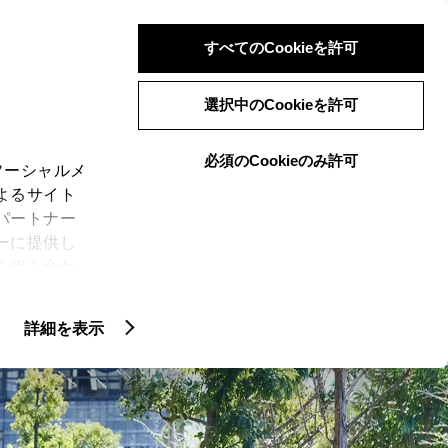
検索
メニュー
ログイン
すべてのCookieを許可
選択中のCookieを許可
必須のCookieのみ許可
ソーシャルメ
よるサイト
LINEUP
ーリーズ
イベント
専門店
パートナー
ーに提供し
を組み合わ
N
CROWN SERIES
)に同意した
ER”
特別仕様車 “THE 70th”
詳細を表示
ie(クッキ
、設定の変