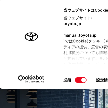
TOYOTA
当ウェブサイトはCooki
当ウェブサイト(
toyota.jp
ラインアップ
オーナーサポート
トピックス
、
manual.toyota.jp
)ではCookie(クッ
ディアの提供、広告の表
利用状況についても情報
と共有しています。各パ
た他の情報、ユーザーが
CROWN
せて使用することがありま
“SPORT”
こととなります。
同
必須
設定情
意
「すべてのCookieを
の
ー)が保存されることに同
選
更、同意を撤回したりす
択
Cookie（クッキー）
FCEVは