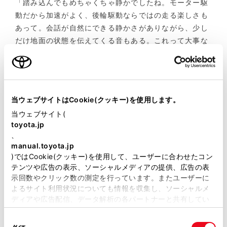
「踏み込んでもめちゃくちゃ静かでしたね。モーター駆
動だから加速がよく、後輪駆動ならではの走る楽しさも
あって。会話が自然にできる静かさがありながら、少し
だけ地面の状態を伝えてくる音もある。これって大事な
んですよ、運転するうえで。まったくの無音じゃなくて
必要なだけのインフォメーションがあるから、安心して
運転できるんです」
当ウェブサイトはCookie(クッキー)を使用します。
ロードノイズにまで言及する山崎の言葉は、モータージ
当ウェブサイト(
ャーナリストさながらのインプレッション。モーター駆
toyota.jp
動のうえにノイズキャンセル機能も搭載するクラウンの
、
静粛性を的確に指摘。さらに、発電のために走りながら
manual.toyota.jp
取り込んだ空気はフィルターでろ過され、排出される空
)ではCookie(クッキー)を使用して、ユーザーに合わせたコン
テンツや広告の表示、ソーシャルメディアの提供、広告の表
気は浄化される。
示回数やクリック数の測定を行っています。またユーザーに
よるサイト利用状況についても情報を収集し、ソーシャルメ
「燃料電池車を持ってるって、なんかかっこいいですよ
ディアや広告配信、データ解析の各パートナーと共有してい
ね」。試乗しながらぽつんと山崎がつぶやいた。
ます。各パートナーは、ここで収集された情報とユーザーが
同
各パートナーに提供した他の情報、ユーザーが各パートナー