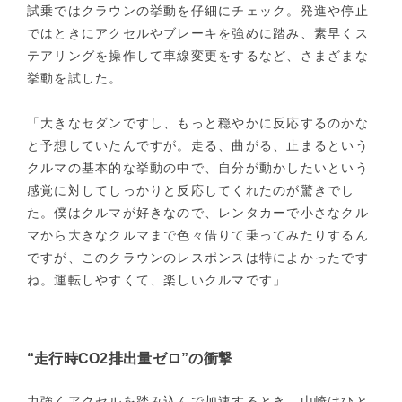
試乗ではクラウンの挙動を仔細にチェック。発進や停止
ではときにアクセルやブレーキを強めに踏み、素早くス
テアリングを操作して車線変更をするなど、さまざまな
挙動を試した。
「大きなセダンですし、もっと穏やかに反応するのかな
と予想していたんですが。走る、曲がる、止まるという
クルマの基本的な挙動の中で、自分が動かしたいという
感覚に対してしっかりと反応してくれたのが驚きでし
た。僕はクルマが好きなので、レンタカーで小さなクル
マから大きなクルマまで色々借りて乗ってみたりするん
ですが、このクラウンのレスポンスは特によかったです
ね。運転しやすくて、楽しいクルマです」
“走行時CO2排出量ゼロ”の衝撃
力強くアクセルを踏み込んで加速するとき、山崎はひと