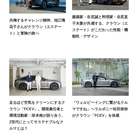
建築家・谷尻誠と料理家・谷尻直
共鳴するチャレンジ精神、池江璃
子夫妻が共感する、クラウン（エ
花子さんがクラウン（エステー
ステート）がこだわった性能・機
ト）と冒険の旅へ
能性・デザイン
走るほど空気をクリーンにするク
「ウェルビーイングに繋がるクル
ラウン「FCEV」。開発責任者と
マですね」ヘラルボニー松田崇弥
環境活動家・深本南が語り合う、
がクラウン「FCEV」を体感
Z世代にとってサステナブルなク
ルマとは？