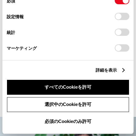
必須
意
「夢のクルマなんですよね、イノベーティブで。しかも
のサービスを使用したときに収集した他の情報を組み合わせ
の
て使用することがあります。当ウェブサイトの使用を続行す
そのインパクトのレベルが高い。僕らのような新しいビ
選
るとCookie(クッキー)に同意したこととなります。
設定情報
ジネスに挑戦する人たちって、みんなイノベーションに
択
憧れているんです。で、僕らが技術的な話をするときに
「すべてのCookieを許可」をクリックすることで、お客様の
統計
20％削減、みたいな話はよく聞くんですが、それってあ
デバイスにすべてのCookie(クッキー)が保存されることに同
んまりくすぐられないんですよ。“走行時CO2排出量ゼ
意したことになります。Cookie(クッキー)のオプトアウト、
設定の変更、同意を撤回したりするにあたっては、当社の「
ロ”という言葉は強い。ゼロにした、という劇的な変化は
マーケティング
Cookie（クッキー）情報の取り扱いについて
かっこいいんです」
」をご覧ください。
詳細を表示
イノベーションそのものに乗っている感覚。クラウンに
乗ることの意味を山崎はそう評した。伝統的に落ち着い
たイメージを持たれるクラウンが、再先端の技術を搭載
すべてのCookieを許可
したイノベーティブなクルマになったということも、そ
のインパクトを高めていると語る。
選択中のCookieを許可
必須のCookieのみ許可