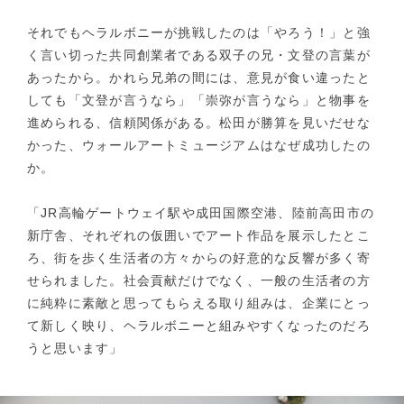
それでもヘラルボニーが挑戦したのは「やろう！」と強
く言い切った共同創業者である双子の兄・文登の言葉が
あったから。かれら兄弟の間には、意見が食い違ったと
しても「文登が言うなら」「崇弥が言うなら」と物事を
進められる、信頼関係がある。松田が勝算を見いだせな
かった、ウォールアートミュージアムはなぜ成功したの
か。
「JR高輪ゲートウェイ駅や成田国際空港、陸前高田市の
新庁舎、それぞれの仮囲いでアート作品を展示したとこ
ろ、街を歩く生活者の方々からの好意的な反響が多く寄
せられました。社会貢献だけでなく、一般の生活者の方
に純粋に素敵と思ってもらえる取り組みは、企業にとっ
て新しく映り、ヘラルボニーと組みやすくなったのだろ
うと思います」