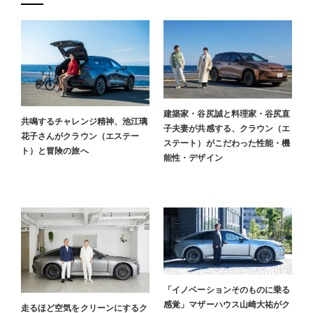
建築家・谷尻誠と料理家・谷尻直
共鳴するチャレンジ精神、池江璃
子夫妻が共感する、クラウン（エ
花子さんがクラウン（エステー
ステート）がこだわった性能・機
ト）と冒険の旅へ
能性・デザイン
「イノベーションそのものに乗る
感覚」マザーハウス山崎大祐がク
走るほど空気をクリーンにするク