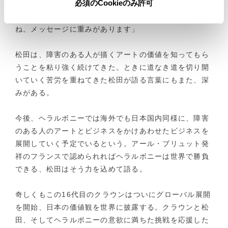
必須のCookieのみ許可
70年も大事にしてきたクラウンというブランドに、
FCEVの価値を伝える役割を任せるって、“粋”ですよ
ね。メッセージに重みがあります」
松田は、障害のある人が描くアートの価値を知ってもら
うことを粘り強く続けてきた。ときに道なき道を切り開
いていく苦労を重ねてきた松田が語る言葉にもまた、深
みがある。
今後、ヘラルボニーでは海外でも日本国内同様に、障害
のある人のアートとビジネスをかけあわせたビジネスを
展開していく予定でいるという。アール・ブリュット発
祥のフランスで認められればヘラルボニーは世界で勝負
できる、松田はそう力を込めて語る。
奇しくもこの16代目のクラウンはついにグローバル展開
を開始、日本の価値観を世界に披露する。クラウンと松
田、そしてヘラルボニーの意欲に満ちた挑戦を応援した