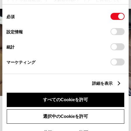
ます。各パートナーは、ここで収集された情報とユーザーが
同
各パートナーに提供した他の情報、ユーザーが各パートナー
必須
意
のサービスを使用したときに収集した他の情報を組み合わせ
の
て使用することがあります。当ウェブサイトの使用を続行す
選
るとCookie(クッキー)に同意したこととなります。
設定情報
択
「すべてのCookieを許可」をクリックすることで、お客様の
統計
デバイスにすべてのCookie(クッキー)が保存されることに同
意したことになります。Cookie(クッキー)のオプトアウト、
設定の変更、同意を撤回したりするにあたっては、当社の「
マーケティング
Cookie（クッキー）情報の取り扱いについて
」をご覧ください。
詳細を表示
すべてのCookieを許可
「FCEVは、その価値を知ってもらうことから始めない
選択中のCookieを許可
といけませんよね。ヘラルボニーも新しい価値を社会に
伝えつづけてきたのですが、トヨタという大きな企業が