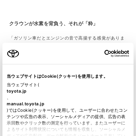
クラウンが水素を背負う、それが「粋」
「ガソリン車だとエンジンの音で高揚する感覚がありま
すが、エアピュリフィケーションゲージで、走ることで
きれいにした空気の量を見られるFCEVのクラウンだ
と、走れば走るほど気持ちよくなりますね。この感覚っ
てきっとウェルビーイングに繋がっているんだろうな、
と思いました」
当ウェブサイトはCookie(クッキー)を使用します。
当ウェブサイト(
toyota.jp
空気を取り込み、水素と酸素を反応させて発電した電気
、
で走るFCEV。取り込んだ空気はまずフィルターで浄化
manual.toyota.jp
されるので、排出される空気もクリーンになる。走る空
)ではCookie(クッキー)を使用して、ユーザーに合わせたコン
気清浄機という側面も持ち合わせているわけだ。そんな
テンツや広告の表示、ソーシャルメディアの提供、広告の表
クラウンに乗る気持ちを「乗れば乗るほど良いことをし
示回数やクリック数の測定を行っています。またユーザーに
ていると感じられる」と松田は表現した。
よるサイト利用状況についても情報を収集し、ソーシャルメ
ディアや広告配信、データ解析の各パートナーと共有してい