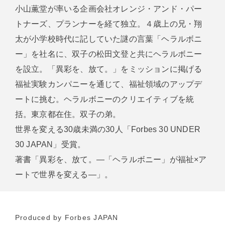
小山薫堂が率いる企画会社オレンジ・アンド・パー
トナーズ、プランナーを経て独立。４歳上の兄・翔
太が小学校時代に記していた謎の言葉「ヘラルボニ
ー」を社名に、双子の松田文登と共にヘラルボニー
を設立。「異彩を、放て。」をミッションに掲げる
福祉実験カンパニーを通じて、福祉領域のアップデ
ートに挑む。ヘラルボニーのクリエイティブを統
括。東京都在住。双子の弟。
世界を変える30歳未満の30人「Forbes 30 UNDER
30 JAPAN」受賞。
著書「異彩を、放て。―「ヘラルボニー」が福祉×ア
ートで世界を変える―」。
Produced by Forbes JAPAN