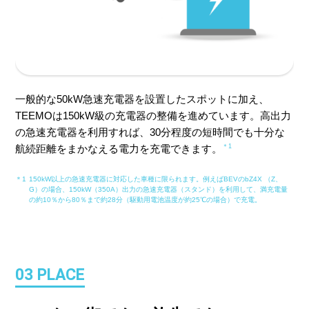
一般的な50kW急速充電器を設置したスポットに加え、
TEEMOは150kW級の充電器の整備を進めています。高出力
の急速充電器を利用すれば、30分程度の短時間でも十分な
航続距離をまかなえる電力を充電できます。
＊1
＊1
150kW以上の急速充電器に対応した車種に限られます。例えばBEVのbZ4X （Z、
G）の場合、150kW（350A）出力の急速充電器（スタンド）を利用して、満充電量
の約10％から80％まで約28分（駆動用電池温度が約25℃の場合）で充電。
03 PLACE