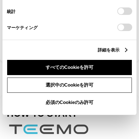
意したことになります。Cookie(クッキー)のオプトアウト、
設定の変更、同意を撤回したりするにあたっては、当社の
統計
＊1
予約時から60分間、TEEMO充電器の「お取り置き」が可能、その間の最大30分間が
「
Cookie（クッキー）情報の取り扱いについて
」をご覧くだ
充電可能な機能。充電予約機能はTEEMO会員のみご利用いただけます。TEEMO Lite
さい。
会員の場合は予約機能はありません。
マーケティング
ご利用方法はこちら
詳細を表示
すべてのCookieを許可
選択中のCookieを許可
必須のCookieのみ許可
HOW TO START