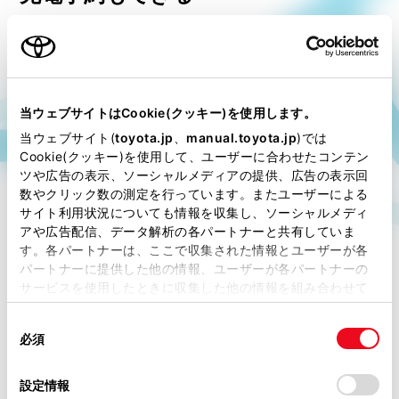
当ウェブサイトはCookie(クッキー)を使用します。
当ウェブサイト(
toyota.jp
、
manual.toyota.jp
)では
Cookie(クッキー)を使用して、ユーザーに合わせたコンテン
ツや広告の表示、ソーシャルメディアの提供、広告の表示回
数やクリック数の測定を行っています。またユーザーによる
サイト利用状況についても情報を収集し、ソーシャルメディ
アや広告配信、データ解析の各パートナーと共有していま
す。各パートナーは、ここで収集された情報とユーザーが各
パートナーに提供した他の情報、ユーザーが各パートナーの
サービスを使用したときに収集した他の情報を組み合わせて
使用することがあります。当ウェブサイトの使用を続行する
同
とCookie(クッキー)に同意したこととなります。
TEEMOアプリから充電スポットの場所、充電器の種類や空
必須
意
き状況を確認できるほか、さらにTEEMO会員は充電予約機
の
「すべてのCookieを許可」をクリックすることで、お客様の
能の利用も可能
＊1
。待ち時間なしでスマートに充電できま
選
デバイスにすべてのCookie(クッキー)が保存されることに同
設定情報
す。
択