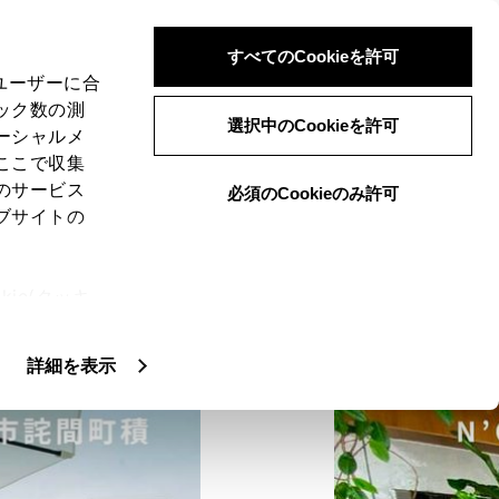
検索
メニュー
ログイン
すべてのCookieを許可
、ユーザーに合
ック数の測
選択中のCookieを許可
ーシャルメ
ここで収集
のサービス
必須のCookieのみ許可
でかけ
トヨタグラムCOLLECTION
ヤングタイマーラヴァー
TIPS
ブサイトの
#一生に一度は行きたい瀬戸内絶景カフェ6選
ie(クッキ
、設定の変
扱いについ
詳細を表示