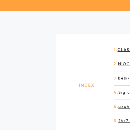
1.
CLA
2.
N’O
3.
bel
INDEX
4.
Sig
5.
uzu
6.
24/