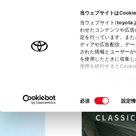
TOYOTA
当ウェブサイトはCooki
当ウェブサイト(
toyota.
わせたコンテンツや広告
ラインアップ
オーナーサポート
トピックス
定を行っています。また
ディアや広告配信、デー
された情報とユーザーが
を使用したときに収集し
使用を続行するとCook
「すべてのCookieを
ー)が保存されることに同
更、同意を撤回したりす
同
必須
設定情
て
」をご覧ください。
意
の
選
択