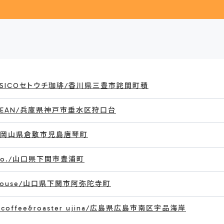
SSICOセトウチ珈琲/香川県三豊市詫間町積
CEAN/兵庫県神戸市垂水区狩口台
k/岡山県倉敷市児島唐琴町
 co./山口県下関市豊浦町
house/山口県下関市阿弥陀寺町
7 coffee&roaster ujina/広島県広島市南区宇品海岸