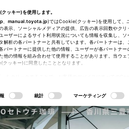
e(クッキー)を使用します。
jp
、
manual.toyota.jp
)ではCookie(クッキー)を使用して
の表示、ソーシャルメディアの提供、広告の表示回数やクリ
ユーザーによるサイト利用状況についても情報を収集し、ソ
タ解析の各パートナーと共有しています。各パートナーは、
各パートナーに提供した他の情報、ユーザーが各パートナー
STORY
SNAP
お
た他の情報を組み合わせて使用することがあります。当ウェ
ie(クッキー)に同意したこととなります。
許可」をクリックすることで、お客様のデバイスにすべてのCook
意したことになります。Cookie(クッキー)のオプトアウト
るにあたっては、当社の「
Cookie（クッキー）情報の取り
報
統計
マーケティング