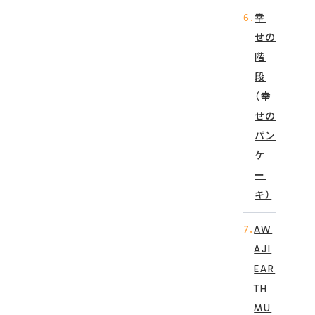
6.
幸
せの
階
段
（幸
せの
パン
ケ
ー
キ）
7.
AW
AJI
EAR
TH
MU