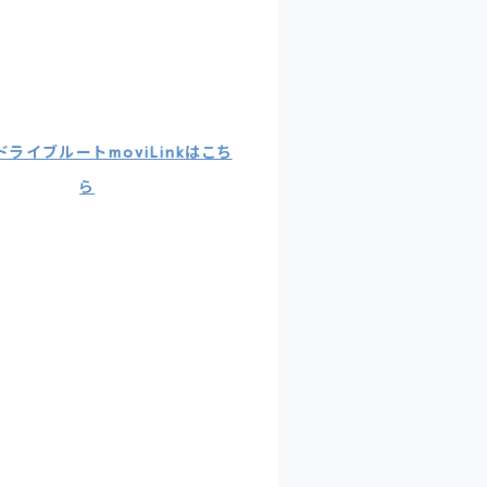
ライブルートmoviLinkはこち
ら