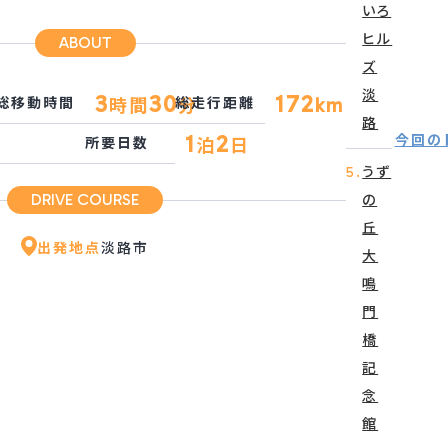
いろ
ヒル
ABOUT
ズ
淡
3
30
172
km
総移動時間
時間
総走行距離
分
路
1
2
今回のド
所要日数
泊
日
5.
うず
DRIVE COURSE
の
丘
出発地点
淡路市
大
鳴
門
橋
記
念
館