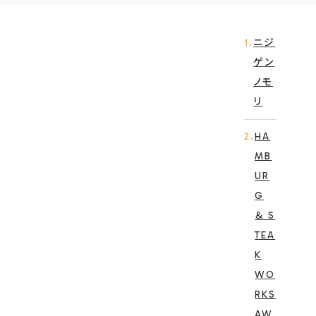
1.
ニジ
ゲン
ノモ
リ
2.
HA
MB
UR
G
＆ S
TEA
K
WO
RKS
AW