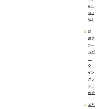
AJI
SHI
MA
3.
淡
路フ
ァー
ムパ
ー
ク
イン
グラ
ンド
の丘
4.
るり