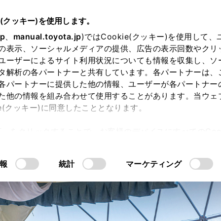
e(クッキー)を使用します。
jp
、
manual.toyota.jp
)ではCookie(クッキー)を使用して
の表示、ソーシャルメディアの提供、広告の表示回数やクリ
ユーザーによるサイト利用状況についても情報を収集し、ソ
タ解析の各パートナーと共有しています。各パートナーは、
各パートナーに提供した他の情報、ユーザーが各パートナー
STORY
SNAP
お
た他の情報を組み合わせて使用することがあります。当ウェ
ie(クッキー)に同意したこととなります。
淡
許可」をクリックすることで、お客様のデバイスにすべてのCook
意したことになります。Cookie(クッキー)のオプトアウト
るにあたっては、当社の「
Cookie（クッキー）情報の取り
報
統計
マーケティング