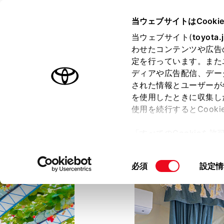
TOYOTA
当ウェブサイトはCooki
当ウェブサイト(
toyota.
わせたコンテンツや広告
ラインアップ
オーナーサポート
トピックス
定を行っています。また
ディアや広告配信、デー
された情報とユーザーが
を使用したときに収集し
使用を続行するとCook
「すべてのCookieを
ー)が保存されることに同
更、同意を撤回したりす
同
必須
設定情
て
」をご覧ください。
意
の
選
択