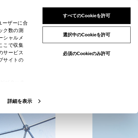
検索
メニュー
ログイン
すべてのCookieを許可
、ユーザーに合
ック数の測
選択中のCookieを許可
ーシャルメ
ここで収集
のサービス
必須のCookieのみ許可
でかけ
トヨタグラムCOLLECTION
ヤングタイマーラヴァー
TIPS
ブサイトの
路島の自然と絶景とグルメに浸る、癒しの1泊2日ドライブ旅。
ie(クッキ
、設定の変
扱いについ
詳細を表示