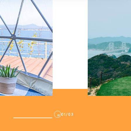
01
/
03