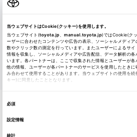
当ウェブサイトはCookie(クッキー)を使用します。
当ウェブサイト(
toyota.jp
、
manual.toyota.jp
)ではCookie(
ーザーに合わせたコンテンツや広告の表示、ソーシャルメディア
数やクリック数の測定を行っています。またユーザーによるサイ
情報を収集し、ソーシャルメディアや広告配信、データ解析の各
います。各パートナーは、ここで収集された情報とユーザーが各
他の情報、ユーザーが各パートナーのサービスを使用したときに
み合わせて使用することがあります。当ウェブサイトの使用を続行す
キー)に同意したこととなります。
「すべてのCookieを許可」をクリックすることで、お客様のデバイ
同
e(クッキー)が保存されることに同意したことになります。Cooki
このクルマで出かけてみよう！
必須
意
アウト、設定の変更、同意を撤回したりするにあたっては、当社
の
ー）情報の取り扱いについて
」をご覧ください。
アクア
選
設定情報
択
いつでも、どこまでも、気持ちよく。
統計