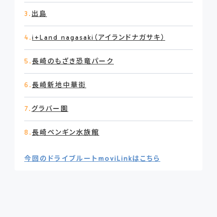
3.
出島
4.
i+Land nagasaki（アイランドナガサキ）
5.
長崎のもざき恐竜パーク
6.
長崎新地中華街
7.
グラバー園
8.
長崎ペンギン水族館
今回のドライブルートmoviLinkはこちら