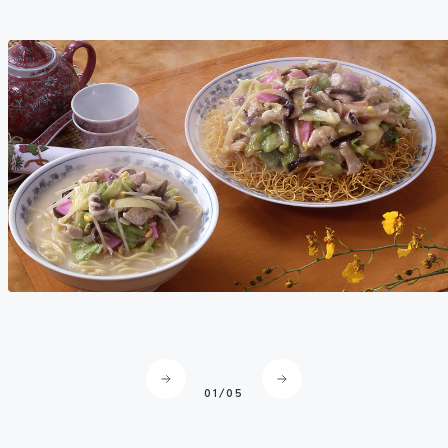
野菜たっぷり！本場のちゃんぽん＆皿うどんを召し上がれ♪Ⓒ長
崎県観光連盟
02
/
05