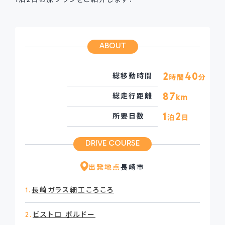
ABOUT
2
40
総移動時間
時間
分
87
総走行距離
km
1
2
所要日数
泊
日
DRIVE COURSE
出発地点
長崎市
1.
長崎ガラス細工ころころ
2.
ビストロ ボルドー