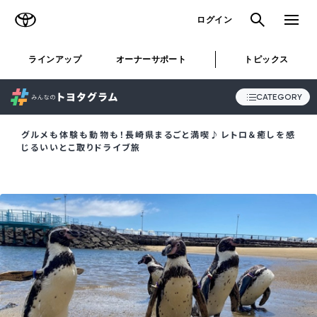
TOYOTA
検索
メニュ
ログイン
ラインアップ
オーナーサポート
トピックス
CATEGORY
グルメも体験も動物も！長崎県まるごと満喫♪レトロ＆癒しを感
じるいいとこ取りドライブ旅
ALL
STORY
SNAP
おでかけ