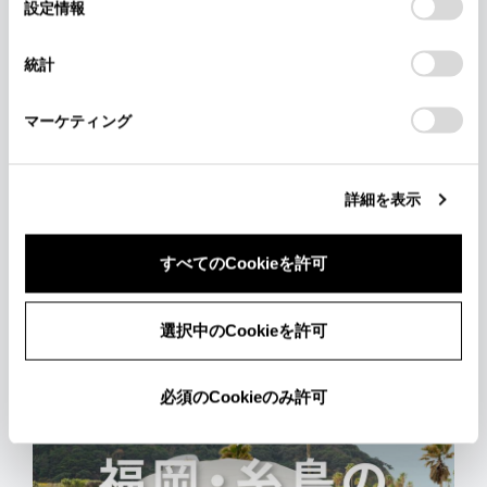
選
デバイスにすべてのCookie(クッキー)が保存されることに同
設定情報
択
意したことになります。Cookie(クッキー)のオプトアウト、
設定の変更、同意を撤回したりするにあたっては、当社の「
C
統計
ookie（クッキー）情報の取り扱いについて
」をご覧くださ
い。
マーケティング
詳細を表示
すべてのCookieを許可
選択中のCookieを許可
必須のCookieのみ許可