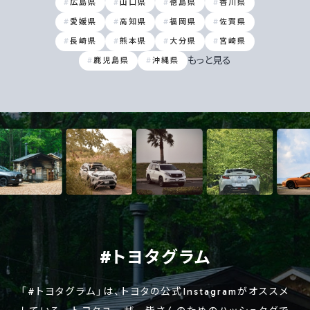
広島県
山口県
徳島県
香川県
愛媛県
高知県
福岡県
佐賀県
長崎県
熊本県
大分県
宮崎県
もっと見る
鹿児島県
沖縄県
#トヨタグラム
「#トヨタグラム」は、トヨタの公式Instagramがオススメ