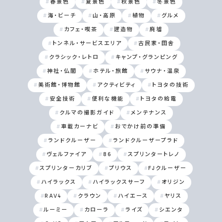
春景色
夏景色
秋景色
冬景色
海・ビーチ
山・高原
植物
グルメ
カフェ・喫茶
建造物
廃墟
トンネル・サービスエリア
古民家・田舎
クラシック・レトロ
キャンプ・グランピング
神社・仏閣
ホテル・旅館
サウナ・温泉
美術館・博物館
アクティビティ
トヨタの技術
安全技術
便利な機能
トヨタの給電
クルマの撮影ガイド
メンテナンス
車載カーナビ
おでかけ前の準備
ランドクルーザー
ランドクルーザープラド
ヴェルファイア
86
スプリンタートレノ
スプリンターカリブ
プリウス
FJクルーザー
ハイラックス
ハイラックスサーフ
オリジン
RAV4
クラウン
ハイエース
ヤリス
ルーミー
カローラ
ライズ
シエンタ