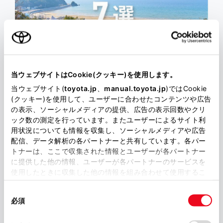
当ウェブサイトはCookie(クッキー)を使用します。
当ウェブサイト(
toyota.jp
、
manual.toyota.jp
)ではCookie
(クッキー)を使用して、ユーザーに合わせたコンテンツや広告
の表示、ソーシャルメディアの提供、広告の表示回数やクリ
ック数の測定を行っています。またユーザーによるサイト利
おでかけ
用状況についても情報を収集し、ソーシャルメディアや広告
配信、データ解析の各パートナーと共有しています。各パー
＃一生に一度は行きたい四国のグランピング
トナーは、ここで収集された情報とユーザーが各パートナー
7選
に提供した他の情報、ユーザーが各パートナーのサービスを
使用したときに収集した他の情報を組み合わせて使用するこ
とがあります。当ウェブサイトの使用を続行するとCookie(ク
同
ッキー)に同意したこととなります。
必須
意
の
「すべてのCookieを許可」をクリックすることで、お客様の