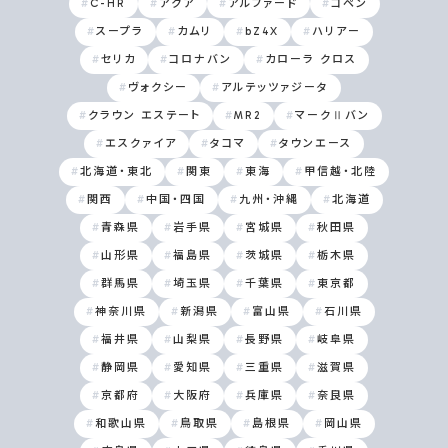
C-HR
アクア
アルファード
コペン
スープラ
カムリ
bZ4X
ハリアー
セリカ
コロナバン
カローラ クロス
ヴォクシー
アルテッツァジータ
クラウン エステート
MR2
マークⅡバン
エスクァイア
タコマ
タウンエース
北海道・東北
関東
東海
甲信越・北陸
関西
中国・四国
九州・沖縄
北海道
青森県
岩手県
宮城県
秋田県
山形県
福島県
茨城県
栃木県
群馬県
埼玉県
千葉県
東京都
神奈川県
新潟県
富山県
石川県
福井県
山梨県
長野県
岐阜県
静岡県
愛知県
三重県
滋賀県
京都府
大阪府
兵庫県
奈良県
和歌山県
鳥取県
島根県
岡山県