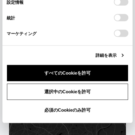
選
デバイスにすべてのCookie(クッキー)が保存されることに同
設定情報
択
意したことになります。Cookie(クッキー)のオプトアウト、
設定の変更、同意を撤回したりするにあたっては、当社の「
C
統計
ookie（クッキー）情報の取り扱いについて
」をご覧くださ
い。
マーケティング
おでかけ
詳細を表示
#一生に一度は行きたい岐阜の絶景
すべてのCookieを許可
選択中のCookieを許可
必須のCookieのみ許可