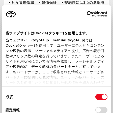
月々負担低減
残価保証
契約時には3つの選択肢
詳しくはこちら
当ウェブサイトはCookie(クッキー)を使用します。
当ウェブサイト(
toyota.jp
、
manual.toyota.jp
)では
Cookie(クッキー)を使用して、ユーザーに合わせたコンテン
ツや広告の表示、ソーシャルメディアの提供、広告の表示回
月々のお支払い不要、
最初と最後の2回払い
数やクリック数の測定を行っています。またユーザーによる
サイト利用状況についても情報を収集し、ソーシャルメディ
アや広告配信、データ解析の各パートナーと共有していま
す。各パートナーは、ここで収集された情報とユーザーが各
パートナーに提供した他の情報、ユーザーが各パートナーの
サービスを使用したときに収集した他の情報を組み合わせて
月々支払い不要
据置き額保証
使用することがあります。当ウェブサイトの使用を続行する
契約時には3つの選択肢
同
とCookie(クッキー)に同意したこととなります。
必須
意
詳しくはこちら
の
「すべてのCookieを許可」をクリックすることで、お客様の
選
デバイスにすべてのCookie(クッキー)が保存されることに同
設定情報