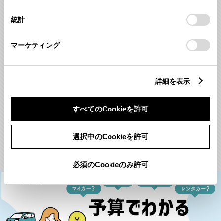
択
意したことになります。Cookie(クッキー)のオプトアウト、
設定の変更、同意を撤回したりするにあたっては、当社の
統計
「
Cookie（クッキー）情報の取り扱いについて
」をご覧くだ
さい。
面倒な手間無し、コミコミ定額！
クルマのサブスク
マーケティング
詳細を表示
任意保険・税金コミ
選べる2つのプラン
WEB申込み
すべてのCookieを許可
詳しくはこちら
選択中のCookieを許可
必須のCookieのみ許可