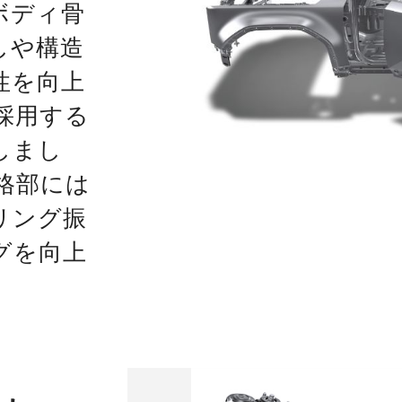
ボディ骨
しや構造
性を向上
採用する
しまし
格部には
リング振
グを向上