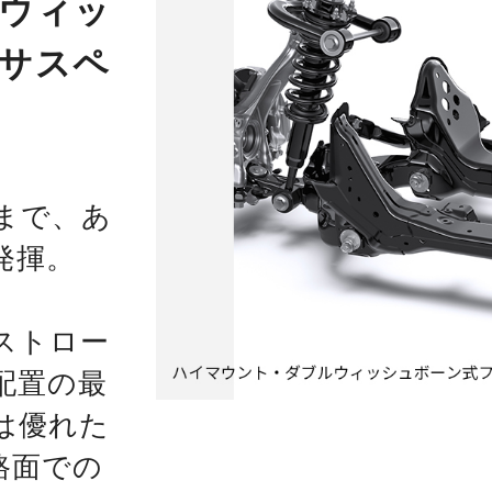
ウィッ
サスペ
まで、あ
発揮。
ストロー
配置の最
は優れた
路面での