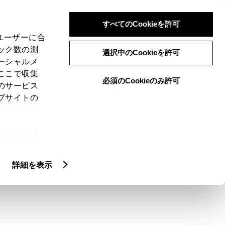
検索
メニュー
ログイン
すべてのCookieを許可
、ユーザーに合
ック数の測
選択中のCookieを許可
ーシャルメ
ここで収集
必須のCookieのみ許可
のサービス
ブサイトの
ie(クッキ
クティッド
カスタマイズカー
アッ
、設定の変
扱いについ
詳細を表示