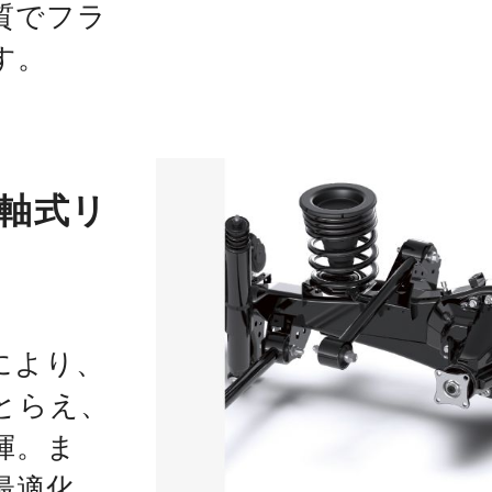
質でフラ
す。
軸式リ
により、
とらえ、
揮。ま
最適化