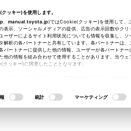
e(クッキー)を使用します。
jp
、
manual.toyota.jp
)ではCookie(クッキー)を使用して
の表示、ソーシャルメディアの提供、広告の表示回数やクリ
ユーザーによるサイト利用状況についても情報を収集し、ソ
タ解析の各パートナーと共有しています。各パートナーは、
各パートナーに提供した他の情報、ユーザーが各パートナー
た他の情報を組み合わせて使用することがあります。当ウェ
ie(クッキー)に同意したこととなります。
許可」をクリックすることで、お客様のデバイスにすべてのCook
内空間
走行性能
安全性能
コネ
意したことになります。Cookie(クッキー)のオプトアウト
るにあたっては、当社の「
Cookie（クッキー）情報の取り
報
統計
マーケティング