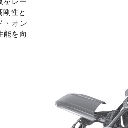
板をレー
高剛性と
ド・オン
性能を向
。