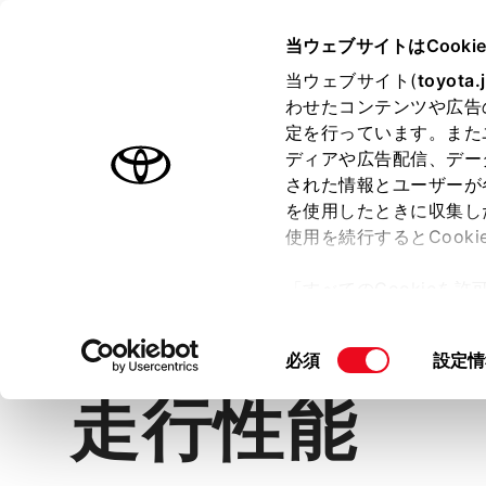
TOYOTA
当ウェブサイトはCooki
当ウェブサイト(
toyota.
わせたコンテンツや広告
ラインアップ
オーナーサポート
トピックス
定を行っています。また
ディアや広告配信、デー
ランドクルーザー“250”
された情報とユーザーが
を使用したときに収集し
使用を続行するとCook
「すべてのCookieを
価格・グレード
デザイン
室
ー)が保存されることに同
更、同意を撤回したりす
同
必須
設定情
て
」をご覧ください。
意
走行性能
の
選
択