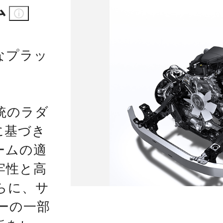
ム
なプラッ
統のラダ
に基づき
ームの適
牢性と高
らに、サ
ーの一部