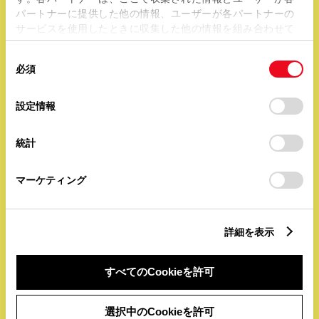
印鑑登録証明書
パートナーに提供した他の情報、ユーザーが各パートナーの
サービスを使用したときに収集した他の情報を組み合わせて
印鑑登録がまだの方は、
使用することがあります。当ウェブサイトの使用を続行する
まず印鑑を登録する必要があります。
同
とCookie(クッキー)に同意したこととなります。
必須
意
※発行後3ヶ月以内
の
「すべてのCookieを許可」をクリックすることで、お客様の
選
デバイスにすべてのCookie(クッキー)が保存されることに同
設定情報
択
意したことになります。Cookie(クッキー)のオプトアウト、
設定の変更、同意を撤回したりするにあたっては、当社の
統計
「
Cookie（クッキー）情報の取り扱いについて
」をご覧くだ
さい。
マーケティング
詳細を表示
委任状
すべてのCookieを許可
登録手続きなどを、販売店に
任せることを証明する書類です。
選択中のCookieを許可