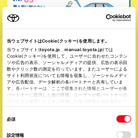
買う前に知りたい
愛車のメンテナンス
は忘れずに
当ウェブサイトはCookie(クッキー)を使用します。
当ウェブサイト(
toyota.jp
、
manual.toyota.jp
)では
その他のコンテンツ
Cookie(クッキー)を使用して、ユーザーに合わせたコンテン
ツや広告の表示、ソーシャルメディアの提供、広告の表示回
数やクリック数の測定を行っています。またユーザーによる
サイト利用状況についても情報を収集し、ソーシャルメディ
アや広告配信、データ解析の各パートナーと共有していま
す。各パートナーは、ここで収集された情報とユーザーが各
パートナーに提供した他の情報、ユーザーが各パートナーの
サービスを使用したときに収集した他の情報を組み合わせて
使用することがあります。当ウェブサイトの使用を続行する
同
とCookie(クッキー)に同意したこととなります。
「みんなはどうした?」
必須
意
の
「すべてのCookieを許可」をクリックすることで、お客様の
クルマ選びの先輩に聞きました。
選
デバイスにすべてのCookie(クッキー)が保存されることに同
設定情報