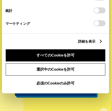
択
意したことになります。Cookie(クッキー)のオプトアウト、
設定の変更、同意を撤回したりするにあたっては、当社の
統計
「
Cookie（クッキー）情報の取り扱いについて
」をご覧くだ
さい。
マーケティング
詳細を表示
すべてのCookieを許可
選択中のCookieを許可
必須のCookieのみ許可
もっと詳しく見る