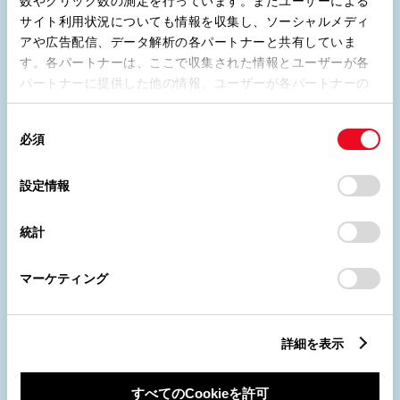
数やクリック数の測定を行っています。またユーザーによる
サイト利用状況についても情報を収集し、ソーシャルメディ
アや広告配信、データ解析の各パートナーと共有していま
す。各パートナーは、ここで収集された情報とユーザーが各
パートナーに提供した他の情報、ユーザーが各パートナーの
サービスを使用したときに収集した他の情報を組み合わせて
トヨタの正規販売店でいつでもメンテナンスを受け
使用することがあります。当ウェブサイトの使用を続行する
同
られます。万が一故障してしまった場合も、修理対
必須
意
とCookie(クッキー)に同意したこととなります。
応・ロードサービス・代車をご利用いただけます。
の
選
「すべてのCookieを許可」をクリックすることで、お客様の
設定情報
択
デバイスにすべてのCookie(クッキー)が保存されることに同
意したことになります。Cookie(クッキー)のオプトアウト、
統計
設定の変更、同意を撤回したりするにあたっては、当社の
ニーズに合わせて
「
Cookie（クッキー）情報の取り扱いについて
」をご覧くだ
選べる2つのプラン
マーケティング
さい。
詳細を表示
すべてのCookieを許可