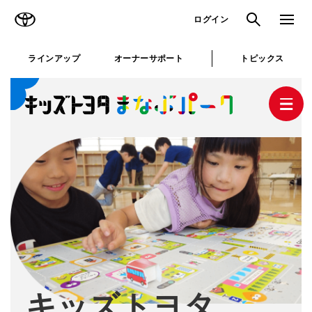
TOYOTA
検索
メニュ
ログイン
と
ラインアップ
オーナーサポート
トピックス
じ
る
キッズトヨタまなぶパークとは
キッズトヨタ