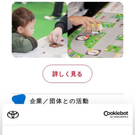
詳しく見る
企業／団体との活動
⼦ども達の成⻑を⽀援する仲間と⼀緒に⾏っ
てい