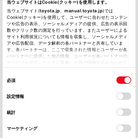
る取り組みを掲載しています。
当ウェブサイトはCookie(クッキー)を使用します。
当ウェブサイト(
toyota.jp
、
manual.toyota.jp
)では
Cookie(クッキー)を使用して、ユーザーに合わせたコンテン
ツや広告の表示、ソーシャルメディアの提供、広告の表示回
数やクリック数の測定を行っています。またユーザーによる
サイト利用状況についても情報を収集し、ソーシャルメディ
アや広告配信、データ解析の各パートナーと共有していま
す。各パートナーは、ここで収集された情報とユーザーが各
パートナーに提供した他の情報、ユーザーが各パートナーの
サービスを使用したときに収集した他の情報を組み合わせて
使用することがあります。当ウェブサイトの使用を続行する
同
とCookie(クッキー)に同意したこととなります。
必須
意
詳しく見る
の
「すべてのCookieを許可」をクリックすることで、お客様の
選
デバイスにすべてのCookie(クッキー)が保存されることに同
設定情報
択
意したことになります。Cookie(クッキー)のオプトアウト、
設定の変更、同意を撤回したりするにあたっては、当社の
統計
「
Cookie（クッキー）情報の取り扱いについて
」をご覧くだ
トヨタ販売店の活動
さい。
マーケティング
トヨタのクルマを取り扱っている全国各地の